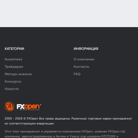
КАТЕГОРИИ
ИНФОРМАЦИЯ
Аналитика
О компании
Трейдерам
Контакты
Методы анализа
FAQ
Конкурсы
Новости
2005 -
2026
© FXOpen Все права защищены. Различные торговые марки принадлежат
их соответствующим владельцам.
Этот блог принадлежит и управляется компаниями FXOpen, включая: FXOpen Ltd,
компанию, зарегистрированную в Англии и Уэльсе под номером 07273392 и