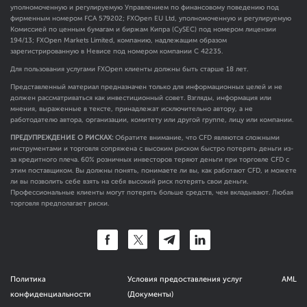
уполномоченную и регулируемую Управлением по финансовому поведению под
фирменным номером FCA
579202
; FXOpen EU Ltd, уполномоченную и регулируемую
Комиссией по ценным бумагам и биржам Кипра (CySEC) под номером лицензии
194/13; FXOpen Markets Limited, компанию, надлежащим образом
зарегистрированную в Невисе под номером компании C 42235.
Для пользования услугами FXOpen клиенты должны быть старше 18 лет.
Представленный материал предназначен только для информационных целей и не
должен рассматриваться как инвестиционный совет. Взгляды, информация или
мнения, выраженные в тексте, принадлежат исключительно автору, а не
работодателю автора, организации, комитету или другой группе, лицу или компании.
ПРЕДУПРЕЖДЕНИЕ О РИСКАХ:
Обратите внимание, что CFD являются сложными
инструментами и торговля сопряжена с высоким риском быстро потерять деньги из-
за кредитного плеча. 60% розничных инвесторов теряют деньги при торговле CFD с
этим поставщиком. Вы должны понять, понимаете ли вы, как работают CFD, и можете
ли вы позволить себе взять на себя высокий риск потерять свои деньги.
Профессиональные клиенты могут потерять больше средств, чем вкладывают. Любая
торговля предполагает риски.
Политика
Условия предоставления услуг
AML
конфиденциальности
(Документы)