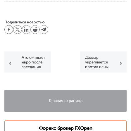
Поделиться новостью
Что ожидает
Доллар
евро после
укрепляется
заседания
против иены
ЕЦБ -
и стабилен
продолжение
против
роста или
европейских
разворот?
валют
Главная страница
Форекс брокер FXOpen