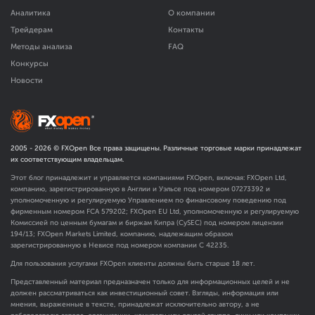
Аналитика
О компании
Трейдерам
Контакты
Методы анализа
FAQ
Конкурсы
Новости
2005 -
2026
© FXOpen Все права защищены. Различные торговые марки принадлежат
их соответствующим владельцам.
Этот блог принадлежит и управляется компаниями FXOpen, включая: FXOpen Ltd,
компанию, зарегистрированную в Англии и Уэльсе под номером 07273392 и
уполномоченную и регулируемую Управлением по финансовому поведению под
фирменным номером FCA
579202
; FXOpen EU Ltd, уполномоченную и регулируемую
Комиссией по ценным бумагам и биржам Кипра (CySEC) под номером лицензии
194/13; FXOpen Markets Limited, компанию, надлежащим образом
зарегистрированную в Невисе под номером компании C 42235.
Для пользования услугами FXOpen клиенты должны быть старше 18 лет.
Представленный материал предназначен только для информационных целей и не
должен рассматриваться как инвестиционный совет. Взгляды, информация или
мнения, выраженные в тексте, принадлежат исключительно автору, а не