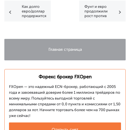
Как долго
Фунт и евро
евро/доллар
продолжили
продержится
рост против
выше 1.1000,
доллара
а фунт/
доллар
1.2600?
Главная страница
Форекс брокер FXOpen
FXOpen — это надежный ECN-брокер, работающий с 2005
года и завоевавший доверие более 1 миллиона трейдеров по
всему миру. Пользуйтесь выгодной торговлей с
минимальными спредами от 0,0 пункта и комиссиями от 1,50
долларов за лот. Начните торговать более чем на 700 рынках
уже сейчас!
Открыть счет