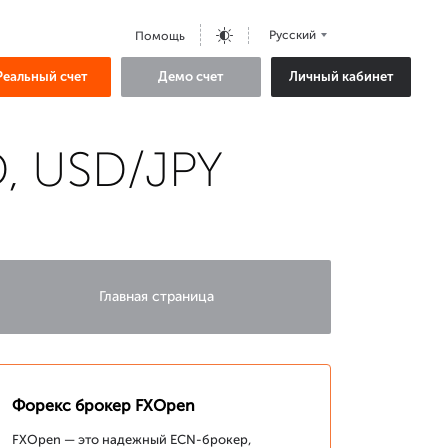
Русский
Помощь
Реальный счет
Демо счет
Личный кабинет
, USD/JPY
Главная страница
Форекс брокер FXOpen
FXOpen — это надежный ECN-брокер,