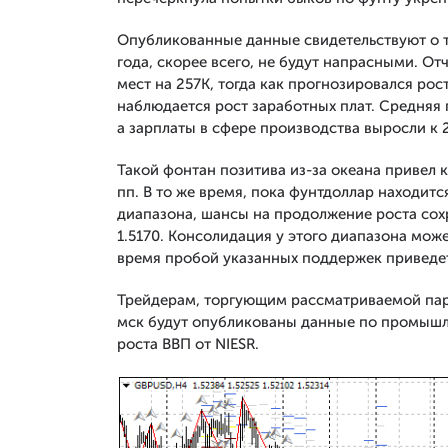
Опубликованные данные свидетельствуют о т
года, скорее всего, не будут напрасными. О
мест на 257К, тогда как прогнозировался рос
наблюдается рост заработных плат. Средняя п
а зарплаты в сфере производства выросли к 
Такой фонтан позитива из-за океана привел к
пп. В то же время, пока фунтдоллар находит
диапазона, шансы на продолжение роста сохр
1.5170. Консолидация у этого диапазона может
время пробой указанных поддержек приведет 
Трейдерам, торгующим рассматриваемой паро
мск будут опубликованы данные по промышле
роста ВВП от NIESR.