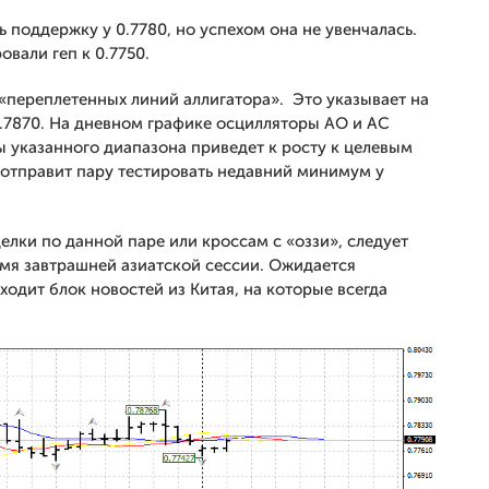
 поддержку у 0.7780, но успехом она не увенчалась.
вали геп к 0.7750.
«переплетенных линий аллигатора». Это указывает на
-0.7870. На дневном графике осцилляторы АО и АС
ы указанного диапазона приведет к росту к целевым
– отправит пару тестировать недавний минимум у
ки по данной паре или кроссам с «оззи», следует
емя завтрашней азиатской сессии. Ожидается
ходит блок новостей из Китая, на которые всегда