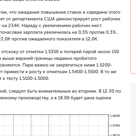
ом, что ожидания повышения ставок в середине этого
тчет от департамента США демонстрирует рост рабочих
т на 234К. Наряду с увеличением рабочих мест
очасовая зарплата увеличилась на 0,5% против 0,3% ,
22,0К против ожидаемого показателя в 12,0К.
 отскоку от отметки 1.5350 и потерей парой около 150
ся выше верхней границы недавно пробитого
аняются. Паре важно не закрепиться ниже 1.5200-
 привести к росту к отметкам 1.5400-1.5500. В то же
к тесту 1.5100-1.5000.
й, следует быть внимательным во вторник. В 12.30 по
нному производству, а в 18.00 будет дана оценка