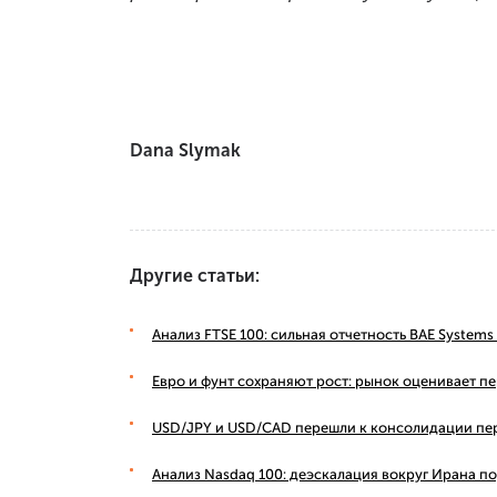
Dana Slymak
Другие статьи:
Анализ FTSE 100: сильная отчетность BAE Syste
Евро и фунт сохраняют рост: рынок оценивает п
USD/JPY и USD/CAD перешли к консолидации пе
Анализ Nasdaq 100: деэскалация вокруг Ирана п