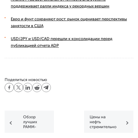
поддерживает ралли индекса у рекордных вершин
Евро и фунт сохраняют рост: рынок оценивает перспективы
занятости в США
USD/JPY и USD/CAD перешли к консолидации перед
публикацией отчета ADP
Поделиться новостью
Обзор
Цены на
лучших
нефть
PAMM-
стремительно
счетов
растут
FXOpen по