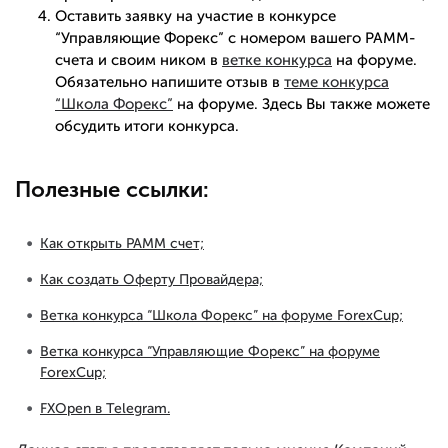
Оставить заявку на участие в конкурсе
“Управляющие Форекс” с номером вашего PAMM-
счета и своим ником в
ветке конкурса
на форуме.
Обязательно напишите отзыв в
теме конкурса
“Школа Форекс”
на форуме. Здесь Вы также можете
обсудить итоги конкурса.
Полезные ссылки:
Как открыть PAMM счет;
Как создать Оферту Провайдера;
Ветка конкурса “Школа Форекс” на форуме ForexCup;
Ветка конкурса “Управляющие Форекс” на форуме
ForexCup;
FXOpen в Telegram.