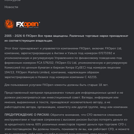
Новости
2005 -
2026
© FXOpen Все права защищены. Различные торговые марки принадлежат
их соответствующим владельцам.
Этот блог принадлежит и управляется компаниями FXOpen, включая: FXOpen Ltd,
компанию, зарегистрированную в Англии и Уэльсе под номером 07273392 и
уполномоченную и регулируемую Управлением по финансовому поведению под
фирменным номером FCA
579202
; FXOpen EU Ltd, уполномоченную и регулируемую
Комиссией по ценным бумагам и биржам Кипра (CySEC) под номером лицензии
194/13; FXOpen Markets Limited, компанию, надлежащим образом
зарегистрированную в Невисе под номером компании C 42235.
Для пользования услугами FXOpen клиенты должны быть старше 18 лет.
Представленный материал предназначен только для информационных целей и не
должен рассматриваться как инвестиционный совет. Взгляды, информация или
мнения, выраженные в тексте, принадлежат исключительно автору, а не
работодателю автора, организации, комитету или другой группе, лицу или компании.
ПРЕДУПРЕЖДЕНИЕ О РИСКАХ:
Обратите внимание, что CFD являются сложными
инструментами и торговля сопряжена с высоким риском быстро потерять деньги из-
за кредитного плеча. 60% розничных инвесторов теряют деньги при торговле CFD с
этим поставщиком. Вы должны понять, понимаете ли вы, как работают CFD, и можете