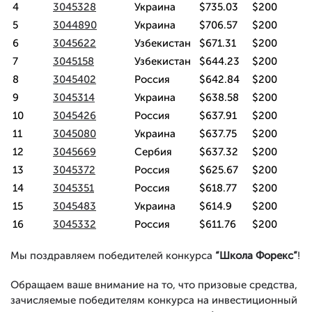
4
3045328
Украина
$735.03
$200
5
3044890
Украина
$706.57
$200
6
3045622
Узбекистан
$671.31
$200
7
3045158
Узбекистан
$644.23
$200
8
3045402
Россия
$642.84
$200
9
3045314
Украина
$638.58
$200
10
3045426
Россия
$637.91
$200
11
3045080
Украина
$637.75
$200
12
3045669
Сербия
$637.32
$200
13
3045372
Россия
$625.67
$200
14
3045351
Россия
$618.77
$200
15
3045483
Украина
$614.9
$200
16
3045332
Россия
$611.76
$200
Мы поздравляем победителей конкурса
“Школа Форекс”
!
Обращаем ваше внимание на то, что призовые средства,
зачисляемые победителям конкурса на инвестиционный