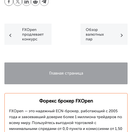
FXOpen
Обзор
продлевает
валютных
конкурс
пар
статей о
USD/JPY,GBP/USD,
Форекс до 7
GOLD,
июля
EUR/USD за
13.06.2014
Главная страница
Форекс брокер FXOpen
FXOpen — это надежный ECN-брокер, работающий с 2005
года и завоевавший доверие более 1 миллиона трейдеров по
всему миру. Пользуйтесь выгодной торговлей с
минимальными спредами от 0,0 пункта и комиссиями от 1,50