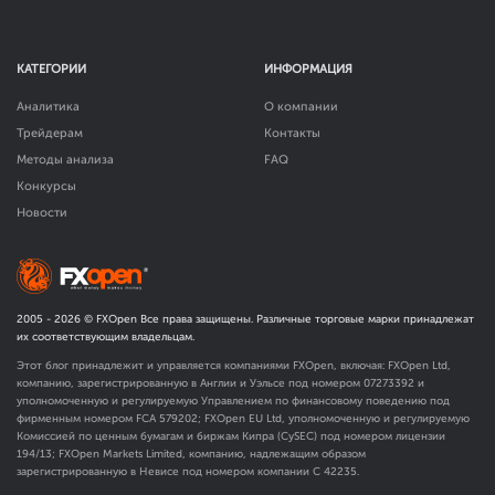
КАТЕГОРИИ
ИНФОРМАЦИЯ
Аналитика
О компании
Трейдерам
Контакты
Методы анализа
FAQ
Конкурсы
Новости
2005 -
2026
© FXOpen Все права защищены. Различные торговые марки принадлежат
их соответствующим владельцам.
Этот блог принадлежит и управляется компаниями FXOpen, включая: FXOpen Ltd,
компанию, зарегистрированную в Англии и Уэльсе под номером 07273392 и
уполномоченную и регулируемую Управлением по финансовому поведению под
фирменным номером FCA
579202
; FXOpen EU Ltd, уполномоченную и регулируемую
Комиссией по ценным бумагам и биржам Кипра (CySEC) под номером лицензии
194/13; FXOpen Markets Limited, компанию, надлежащим образом
зарегистрированную в Невисе под номером компании C 42235.