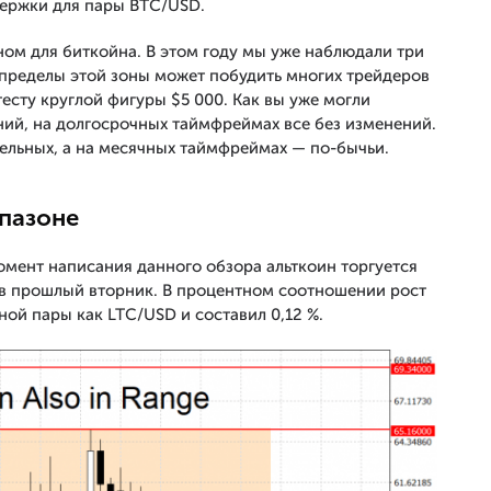
ержки для пары BTC/USD.
ном для биткойна. В этом году мы уже наблюдали три
а пределы этой зоны может побудить многих трейдеров
есту круглой фигуры $5 000. Как вы уже могли
ний, на долгосрочных таймфреймах все без изменений.
дельных, а на месячных таймфреймах — по-бычьи.
апазоне
омент написания данного обзора альткоин торгуется
ем в прошлый вторник. В процентном соотношении рост
ной пары как LTC/USD и составил 0,12 %.