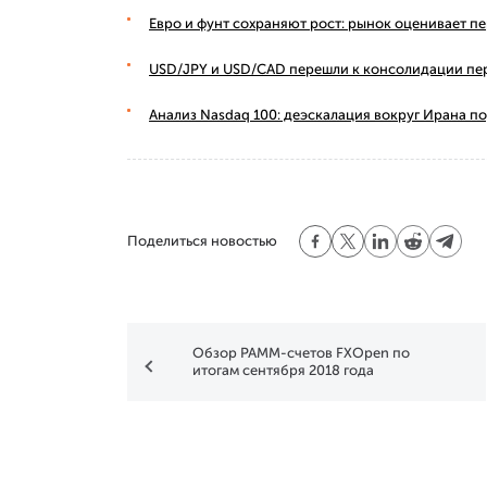
Евро и фунт сохраняют рост: рынок оценивает п
USD/JPY и USD/CAD перешли к консолидации пе
Анализ Nasdaq 100: деэскалация вокруг Ирана п
Поделиться новостью
Обзор PAMM-счетов FXOpen по
итогам сентября 2018 года