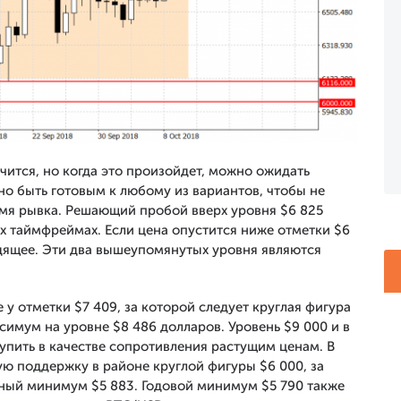
чится, но когда это произойдет, можно ожидать
жно быть готовым к любому из вариантов, чтобы не
емя рывка. Решающий пробой вверх уровня $6 825
х таймфреймах. Если цена опустится ниже отметки $6
одящее. Эти два вышеупомянутых уровня являются
 отметки $7 409, за которой следует круглая фигура
имум на уровне $8 486 долларов. Уровень $9 000 и в
тупить в качестве сопротивления растущим ценам. В
ю поддержку в районе круглой фигуры $6 000, за
ный минимум $5 883. Годовой минимум $5 790 также