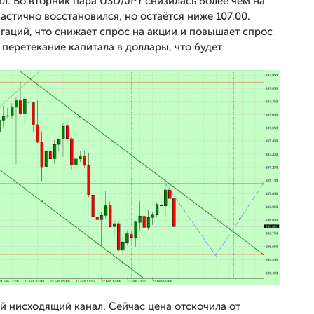
ал. Во вторник пара USD/JPY снизилась более чем на
частично восстановился, но остаётся ниже 107.00.
аций, что снижает спрос на акции и повышает спрос
 перетекание капитала в доллары, что будет
 нисходящий канал. Сейчас цена отскочила от