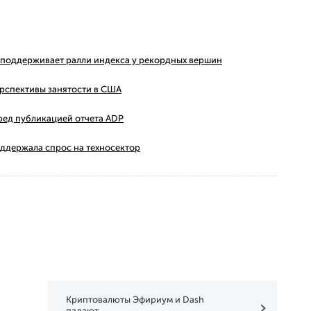
ms поддерживает ралли индекса у рекордных вершин
ерспективы занятости в США
ред публикацией отчета ADP
оддержала спрос на техносектор
Криптовалюты Эфириум и Dash
падают