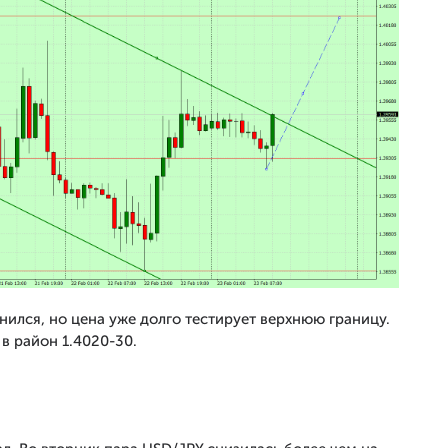
ился, но цена уже долго тестирует верхнюю границу.
в район 1.4020-30.