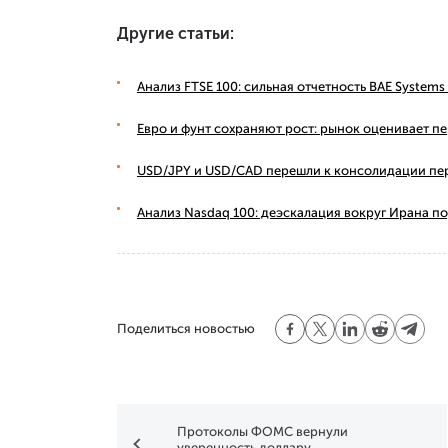
Другие статьи:
Анализ FTSE 100: сильная отчетность BAE Syste
Евро и фунт сохраняют рост: рынок оценивает п
USD/JPY и USD/CAD перешли к консолидации пе
Анализ Nasdaq 100: деэскалация вокруг Ирана п
Поделиться новостью
Протоколы ФОМС вернули
уверенность доллару