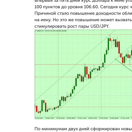
Впервые за пять дней курс доллара к иене уп
100 пунктов до уровня 106.60. Сегодня курс 
Причиной стало повышение доходности облиг
на иену. Но это же повышение может вызвать
стимулировать рост пары USD/JPY.
По минимумам двух дней сформирован новый