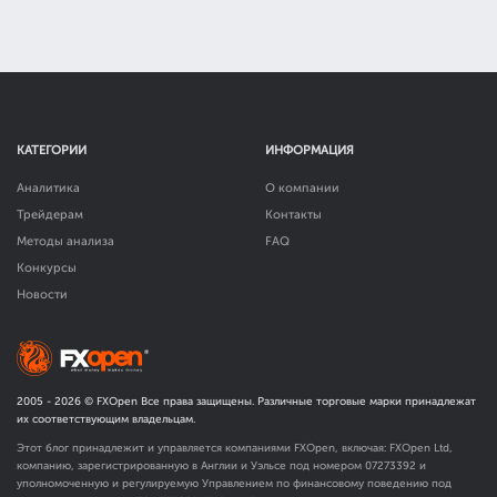
КАТЕГОРИИ
ИНФОРМАЦИЯ
Аналитика
О компании
Трейдерам
Контакты
Методы анализа
FAQ
Конкурсы
Новости
2005 -
2026
© FXOpen Все права защищены. Различные торговые марки принадлежат
их соответствующим владельцам.
Этот блог принадлежит и управляется компаниями FXOpen, включая: FXOpen Ltd,
компанию, зарегистрированную в Англии и Уэльсе под номером 07273392 и
уполномоченную и регулируемую Управлением по финансовому поведению под