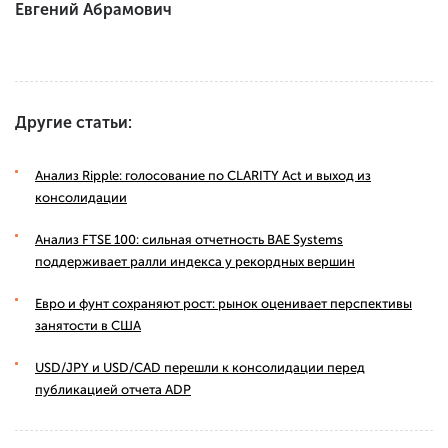
Евгений Абрамович
Другие статьи:
Анализ Ripple: голосование по CLARITY Act и выход из
консолидации
Анализ FTSE 100: сильная отчетность BAE Systems
поддерживает ралли индекса у рекордных вершин
Евро и фунт сохраняют рост: рынок оценивает перспективы
занятости в США
USD/JPY и USD/CAD перешли к консолидации перед
публикацией отчета ADP