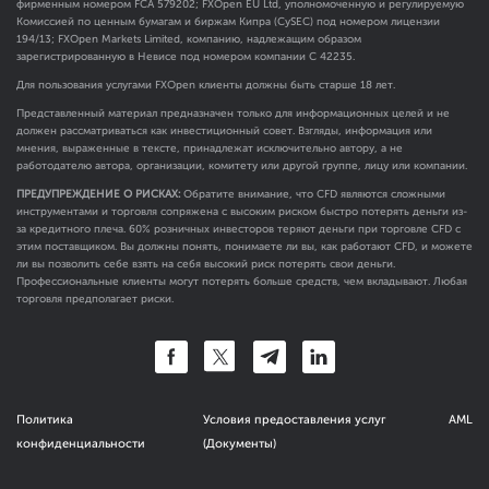
фирменным номером FCA
579202
; FXOpen EU Ltd, уполномоченную и регулируемую
Комиссией по ценным бумагам и биржам Кипра (CySEC) под номером лицензии
194/13; FXOpen Markets Limited, компанию, надлежащим образом
зарегистрированную в Невисе под номером компании C 42235.
Для пользования услугами FXOpen клиенты должны быть старше 18 лет.
Представленный материал предназначен только для информационных целей и не
должен рассматриваться как инвестиционный совет. Взгляды, информация или
мнения, выраженные в тексте, принадлежат исключительно автору, а не
работодателю автора, организации, комитету или другой группе, лицу или компании.
ПРЕДУПРЕЖДЕНИЕ О РИСКАХ:
Обратите внимание, что CFD являются сложными
инструментами и торговля сопряжена с высоким риском быстро потерять деньги из-
за кредитного плеча. 60% розничных инвесторов теряют деньги при торговле CFD с
этим поставщиком. Вы должны понять, понимаете ли вы, как работают CFD, и можете
ли вы позволить себе взять на себя высокий риск потерять свои деньги.
Профессиональные клиенты могут потерять больше средств, чем вкладывают. Любая
торговля предполагает риски.
Политика
Условия предоставления услуг
AML
конфиденциальности
(Документы)