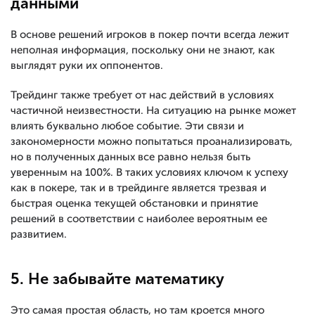
данными
В основе решений игроков в покер почти всегда лежит
неполная информация, поскольку они не знают, как
выглядят руки их оппонентов.
Трейдинг также требует от нас действий в условиях
частичной неизвестности. На ситуацию на рынке может
влиять буквально любое событие. Эти связи и
закономерности можно попытаться проанализировать,
но в полученных данных все равно нельзя быть
уверенным на 100%. В таких условиях ключом к успеху
как в покере, так и в трейдинге является трезвая и
быстрая оценка текущей обстановки и принятие
решений в соответствии с наиболее вероятным ее
развитием.
5. Не забывайте математику
Это самая простая область, но там кроется много