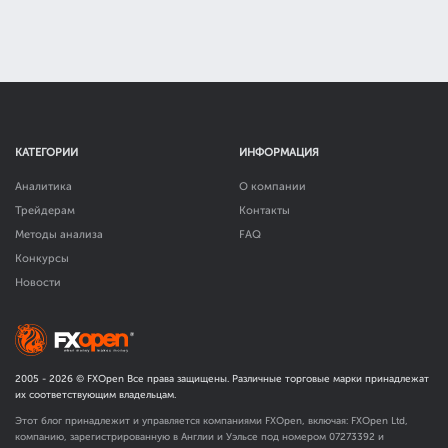
КАТЕГОРИИ
ИНФОРМАЦИЯ
Аналитика
О компании
Трейдерам
Контакты
Методы анализа
FAQ
Конкурсы
Новости
2005 -
2026
© FXOpen Все права защищены. Различные торговые марки принадлежат
их соответствующим владельцам.
Этот блог принадлежит и управляется компаниями FXOpen, включая: FXOpen Ltd,
компанию, зарегистрированную в Англии и Уэльсе под номером 07273392 и