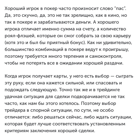
Хороший игрок в покер часто произносит слово “пас”.
Да, это скучно, да, это не так зрелищно, как в кино, но
так в покере и зарабатываются деньги. А хорошего
игрока отличает именно сумма на счету, а количество
роял-флэшей, которые он смог собрать за свою карьеру
(хотя это и был бы приятный бонус). Как ни удивительно,
большинство комбинаций в покере ведут к проигрышу,
поэтому требуется много терпения и самоконтроля,
чтобы не потерять все в ожидании хорошей раздачи.
Когда игрок получает карты, у него есть выбор — сыграть
эту руку, если она кажется сильной, или спасовать и
подождать следующую. Точно так же и в трейдинге
удачная ситуация для сделки подворачивается не так
часто, как нам бы этого хотелось. Поэтому выбор
трейдера в спорной ситуации, по сути, не особо
отличается: либо решаться сейчас, либо ждать ситуации,
которая будет лучше соответствовать установленным
критериям заключения хорошей сделки.