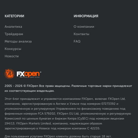
КАТЕГОРИИ
ИНФОРМАЦИЯ
Аналитика
О компании
Трейдерам
Контакты
Методы анализа
FAQ
Конкурсы
Новости
2005 -
2026
© FXOpen Все права защищены. Различные торговые марки принадлежат
их соответствующим владельцам.
Этот блог принадлежит и управляется компаниями FXOpen, включая: FXOpen Ltd,
компанию, зарегистрированную в Англии и Уэльсе под номером 07273392 и
уполномоченную и регулируемую Управлением по финансовому поведению под
фирменным номером FCA
579202
; FXOpen EU Ltd, уполномоченную и регулируемую
Комиссией по ценным бумагам и биржам Кипра (CySEC) под номером лицензии
194/13; FXOpen Markets Limited, компанию, надлежащим образом
зарегистрированную в Невисе под номером компании C 42235.
Для пользования услугами FXOpen клиенты должны быть старше 18 лет.