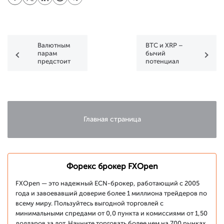
Валютным
BTC и XRP –
парам
бычий
предстоит
потенциал
важная
еще
фундаментальная
присутствует,
неделя
но вначале,
вероятно,
последует
откат
Главная страница
Форекс брокер FXOpen
FXOpen — это надежный ECN-брокер, работающий с 2005
года и завоевавший доверие более 1 миллиона трейдеров по
всему миру. Пользуйтесь выгодной торговлей с
минимальными спредами от 0,0 пункта и комиссиями от 1,50
долларов за лот. Начните торговать более чем на 700 рынках