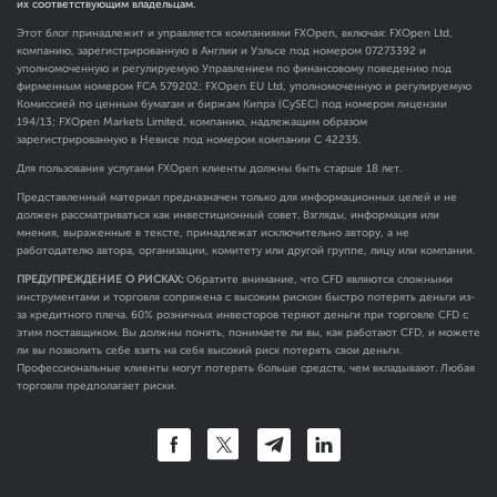
их соответствующим владельцам.
Этот блог принадлежит и управляется компаниями FXOpen, включая: FXOpen Ltd,
компанию, зарегистрированную в Англии и Уэльсе под номером 07273392 и
уполномоченную и регулируемую Управлением по финансовому поведению под
фирменным номером FCA
579202
; FXOpen EU Ltd, уполномоченную и регулируемую
Комиссией по ценным бумагам и биржам Кипра (CySEC) под номером лицензии
194/13; FXOpen Markets Limited, компанию, надлежащим образом
зарегистрированную в Невисе под номером компании C 42235.
Для пользования услугами FXOpen клиенты должны быть старше 18 лет.
Представленный материал предназначен только для информационных целей и не
должен рассматриваться как инвестиционный совет. Взгляды, информация или
мнения, выраженные в тексте, принадлежат исключительно автору, а не
работодателю автора, организации, комитету или другой группе, лицу или компании.
ПРЕДУПРЕЖДЕНИЕ О РИСКАХ:
Обратите внимание, что CFD являются сложными
инструментами и торговля сопряжена с высоким риском быстро потерять деньги из-
за кредитного плеча. 60% розничных инвесторов теряют деньги при торговле CFD с
этим поставщиком. Вы должны понять, понимаете ли вы, как работают CFD, и можете
ли вы позволить себе взять на себя высокий риск потерять свои деньги.
Профессиональные клиенты могут потерять больше средств, чем вкладывают. Любая
торговля предполагает риски.