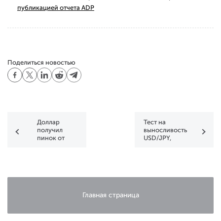
публикацией отчета ADP
Поделиться новостью
Доллар
Тест на
получил
выносливость:
пинок от
USD/JPY,
Йеллен, а
USD/RUB,
рубль ушел в
GBP/USD
свободное
плавание
Главная страница