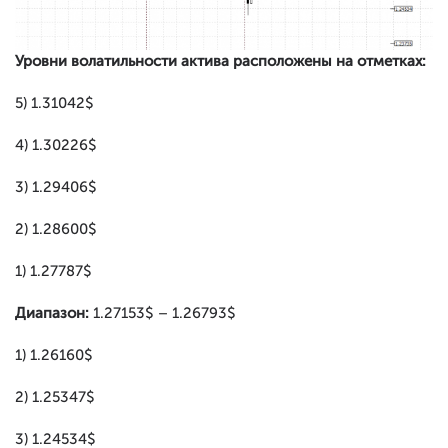
Уровни волатильности актива расположены на отметках:
5) 1.31042$
4) 1.30226$
3) 1.29406$
2) 1.28600$
1) 1.27787$
Диапазон:
1.27153$ – 1.26793$
1) 1.26160$
2) 1.25347$
3) 1.24534$