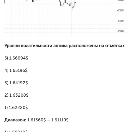
Уровни волатильности актива расположены на отметках:
5) 1.66094$
4) 1.65196$
3) 1.64192$
2) 1.63208$
1) 1.62220$
Диапазон:
1.61360$ – 1.61110$