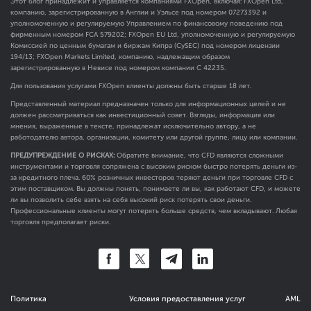
Этот блог принадлежит и управляется компаниями FXOpen, включая: FXOpen Ltd,
компанию, зарегистрированную в Англии и Уэльсе под номером 07273392 и
уполномоченную и регулируемую Управлением по финансовому поведению под
фирменным номером FCA
579202
; FXOpen EU Ltd, уполномоченную и регулируемую
Комиссией по ценным бумагам и биржам Кипра (CySEC) под номером лицензии
194/13; FXOpen Markets Limited, компанию, надлежащим образом
зарегистрированную в Невисе под номером компании C 42235.
Для пользования услугами FXOpen клиенты должны быть старше 18 лет.
Представленный материал предназначен только для информационных целей и не
должен рассматриваться как инвестиционный совет. Взгляды, информация или
мнения, выраженные в тексте, принадлежат исключительно автору, а не
работодателю автора, организации, комитету или другой группе, лицу или компании.
ПРЕДУПРЕЖДЕНИЕ О РИСКАХ:
Обратите внимание, что CFD являются сложными
инструментами и торговля сопряжена с высоким риском быстро потерять деньги из-
за кредитного плеча. 60% розничных инвесторов теряют деньги при торговле CFD с
этим поставщиком. Вы должны понять, понимаете ли вы, как работают CFD, и можете
ли вы позволить себе взять на себя высокий риск потерять свои деньги.
Профессиональные клиенты могут потерять больше средств, чем вкладывают. Любая
торговля предполагает риски.
Политика
Условия предоставления услуг
AML