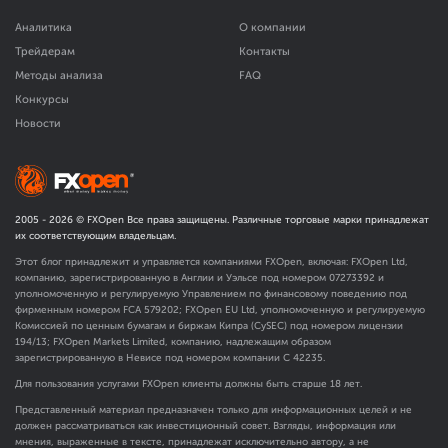
Аналитика
О компании
Трейдерам
Контакты
Методы анализа
FAQ
Конкурсы
Новости
2005 -
2026
© FXOpen Все права защищены. Различные торговые марки принадлежат
их соответствующим владельцам.
Этот блог принадлежит и управляется компаниями FXOpen, включая: FXOpen Ltd,
компанию, зарегистрированную в Англии и Уэльсе под номером 07273392 и
уполномоченную и регулируемую Управлением по финансовому поведению под
фирменным номером FCA
579202
; FXOpen EU Ltd, уполномоченную и регулируемую
Комиссией по ценным бумагам и биржам Кипра (CySEC) под номером лицензии
194/13; FXOpen Markets Limited, компанию, надлежащим образом
зарегистрированную в Невисе под номером компании C 42235.
Для пользования услугами FXOpen клиенты должны быть старше 18 лет.
Представленный материал предназначен только для информационных целей и не
должен рассматриваться как инвестиционный совет. Взгляды, информация или
мнения, выраженные в тексте, принадлежат исключительно автору, а не