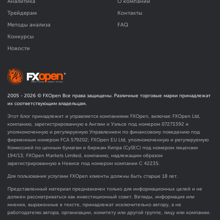
Аналитика
О компании
Трейдерам
Контакты
Методы анализа
FAQ
Конкурсы
Новости
2005 -
2026
© FXOpen Все права защищены. Различные торговые марки принадлежат
их соответствующим владельцам.
Этот блог принадлежит и управляется компаниями FXOpen, включая: FXOpen Ltd,
компанию, зарегистрированную в Англии и Уэльсе под номером 07273392 и
уполномоченную и регулируемую Управлением по финансовому поведению под
фирменным номером FCA
579202
; FXOpen EU Ltd, уполномоченную и регулируемую
Комиссией по ценным бумагам и биржам Кипра (CySEC) под номером лицензии
194/13; FXOpen Markets Limited, компанию, надлежащим образом
зарегистрированную в Невисе под номером компании C 42235.
Для пользования услугами FXOpen клиенты должны быть старше 18 лет.
Представленный материал предназначен только для информационных целей и не
должен рассматриваться как инвестиционный совет. Взгляды, информация или
мнения, выраженные в тексте, принадлежат исключительно автору, а не
работодателю автора, организации, комитету или другой группе, лицу или компании.