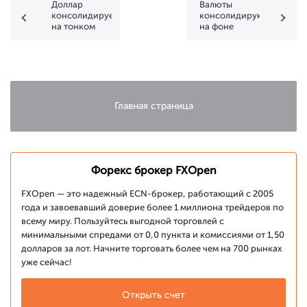
Доллар
Валюты
консолидируется
консолидируются
на тонком
на фоне
предпраздничном
малой
рынке
активности
рынка
Главная страница
Форекс брокер FXOpen
FXOpen — это надежный ECN-брокер, работающий с 2005
года и завоевавший доверие более 1 миллиона трейдеров по
всему миру. Пользуйтесь выгодной торговлей с
минимальными спредами от 0,0 пункта и комиссиями от 1,50
долларов за лот. Начните торговать более чем на 700 рынках
уже сейчас!
Открыть счет