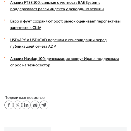
Анализ FTSE 100: сильная отчетность BAE Systems
поддерживает ралли индекса у рекордных вершин
Евро и фунт сохраняют рост: рынок оценивает перспективы
занятости в США
USD/JPY и USD/CAD перешли к консолидации перед
публикацией отчета ADP
Анализ Nasdaq 100: деэскалация вокруг Ирана поддержала
спрос на техносектор
Поделиться новостью