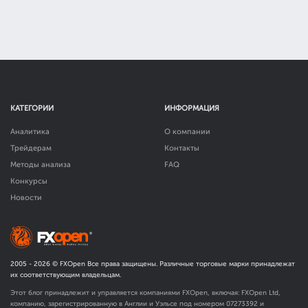
КАТЕГОРИИ
ИНФОРМАЦИЯ
Аналитика
О компании
Трейдерам
Контакты
Методы анализа
FAQ
Конкурсы
Новости
2005 -
2026
© FXOpen Все права защищены. Различные торговые марки принадлежат
их соответствующим владельцам.
Этот блог принадлежит и управляется компаниями FXOpen, включая: FXOpen Ltd,
компанию, зарегистрированную в Англии и Уэльсе под номером 07273392 и