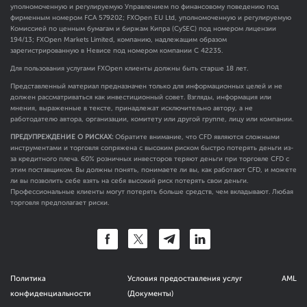
уполномоченную и регулируемую Управлением по финансовому поведению под
фирменным номером FCA
579202
; FXOpen EU Ltd, уполномоченную и регулируемую
Комиссией по ценным бумагам и биржам Кипра (CySEC) под номером лицензии
194/13; FXOpen Markets Limited, компанию, надлежащим образом
зарегистрированную в Невисе под номером компании C 42235.
Для пользования услугами FXOpen клиенты должны быть старше 18 лет.
Представленный материал предназначен только для информационных целей и не
должен рассматриваться как инвестиционный совет. Взгляды, информация или
мнения, выраженные в тексте, принадлежат исключительно автору, а не
работодателю автора, организации, комитету или другой группе, лицу или компании.
ПРЕДУПРЕЖДЕНИЕ О РИСКАХ:
Обратите внимание, что CFD являются сложными
инструментами и торговля сопряжена с высоким риском быстро потерять деньги из-
за кредитного плеча. 60% розничных инвесторов теряют деньги при торговле CFD с
этим поставщиком. Вы должны понять, понимаете ли вы, как работают CFD, и можете
ли вы позволить себе взять на себя высокий риск потерять свои деньги.
Профессиональные клиенты могут потерять больше средств, чем вкладывают. Любая
торговля предполагает риски.
Политика
Условия предоставления услуг
AML
конфиденциальности
(Документы)