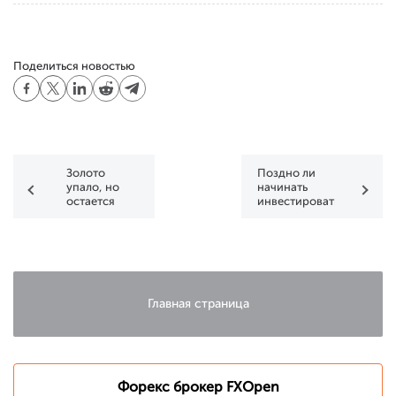
Поделиться новостью
Золото
Поздно ли
упало, но
начинать
остается
инвестировать
вблизи
в
недельного
криптовалюты?
максимума
благодаря
инфляции
Главная страница
Форекс брокер FXOpen