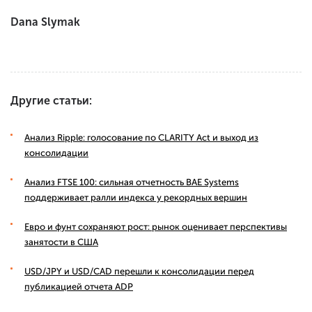
Dana Slymak
Другие статьи:
Анализ Ripple: голосование по CLARITY Act и выход из
консолидации
Анализ FTSE 100: сильная отчетность BAE Systems
поддерживает ралли индекса у рекордных вершин
Евро и фунт сохраняют рост: рынок оценивает перспективы
занятости в США
USD/JPY и USD/CAD перешли к консолидации перед
публикацией отчета ADP