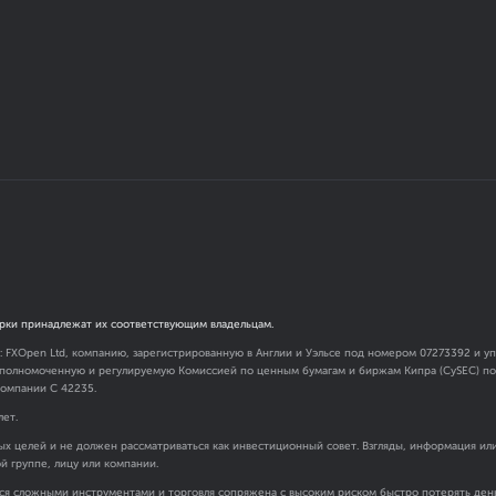
рки принадлежат их соответствующим владельцам.
я: FXOpen Ltd, компанию, зарегистрированную в Англии и Уэльсе под номером 07273392 и
 уполномоченную и регулируемую Комиссией по ценным бумагам и биржам Кипра (CySEC) под
омпании C 42235.
лет.
х целей и не должен рассматриваться как инвестиционный совет. Взгляды, информация ил
ой группе, лицу или компании.
ся сложными инструментами и торговля сопряжена с высоким риском быстро потерять день