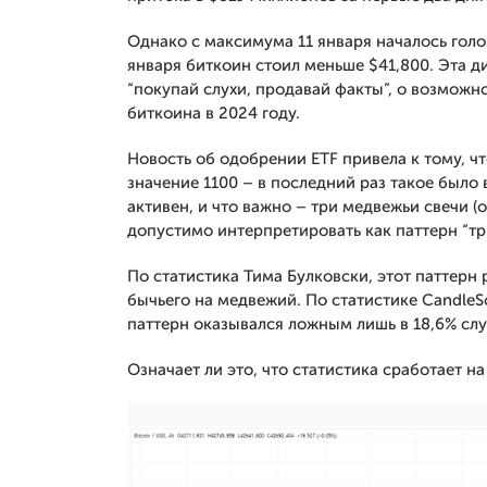
Однако с максимума 11 января началось гол
января биткоин стоил меньше $41,800. Эта 
“покупай слухи, продавай факты”, о возмож
биткоина в 2024 году.
Новость об одобрении ETF привела к тому, ч
значение 1100 – в последний раз такое было
активен, и что важно – три медвежьи свечи (
допустимо интерпретировать как паттерн “тр
По статистика Тима Булковски, этот паттерн 
бычьего на медвежий. По статистике СandleSc
паттерн оказывался ложным лишь в 18,6% слу
Означает ли это, что статистика сработает н