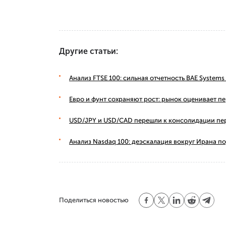
Другие статьи:
Анализ FTSE 100: сильная отчетность BAE Syste
Евро и фунт сохраняют рост: рынок оценивает п
USD/JPY и USD/CAD перешли к консолидации пе
Анализ Nasdaq 100: деэскалация вокруг Ирана п
Поделиться новостью