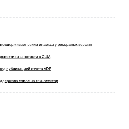
ms поддерживает ралли индекса у рекордных вершин
ерспективы занятости в США
ред публикацией отчета ADP
оддержала спрос на техносектор