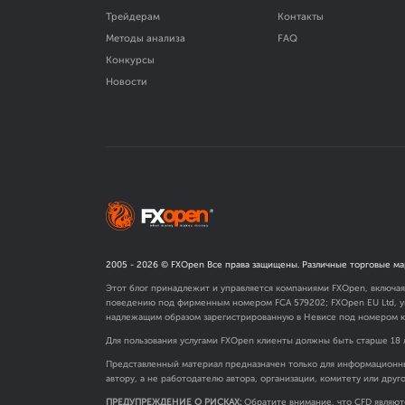
Трейдерам
Контакты
Методы анализа
FAQ
Конкурсы
Новости
2005 -
2026
© FXOpen Все права защищены. Различные торговые ма
Этот блог принадлежит и управляется компаниями FXOpen, включа
поведению под фирменным номером FCA
579202
; FXOpen EU Ltd,
надлежащим образом зарегистрированную в Невисе под номером к
Для пользования услугами FXOpen клиенты должны быть старше 18 
Представленный материал предназначен только для информационны
автору, а не работодателю автора, организации, комитету или друг
ПРЕДУПРЕЖДЕНИЕ О РИСКАХ:
Обратите внимание, что CFD являют