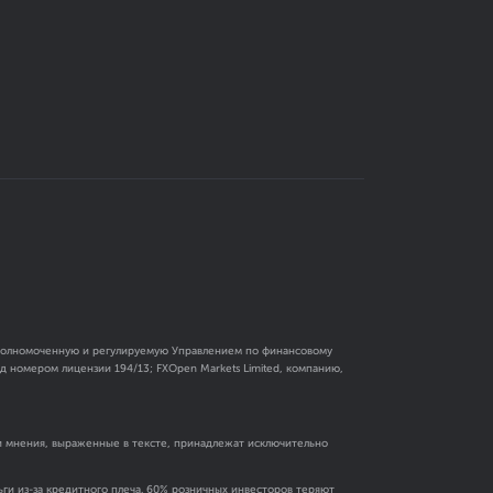
 уполномоченную и регулируемую Управлением по финансовому
 номером лицензии 194/13; FXOpen Markets Limited, компанию,
и мнения, выраженные в тексте, принадлежат исключительно
ги из-за кредитного плеча. 60% розничных инвесторов теряют