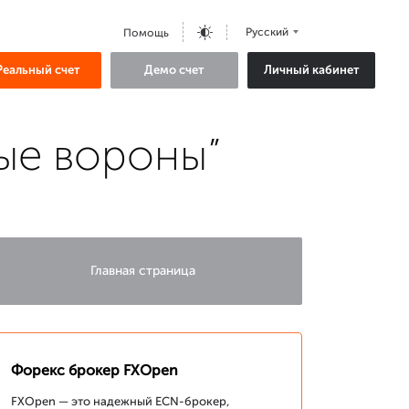
Русский
Помощь
Реальный счет
Демо счет
Личный кабинет
ые вороны”
Главная страница
Форекс брокер FXOpen
FXOpen — это надежный ECN-брокер,