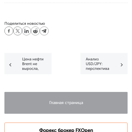
Поделиться новостью
Цена нефти
Анализ
Brent не
USD/JPY:
выросла,
перспектива
несмотря на
пробоя
удар Ирана
уровня 155
по Израилю
иен за
доллар
Главная страница
Форекс брокер FXOpen