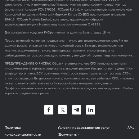
уполномоченную и регулируемую Управлением по финансовому поведению под
фирменным номером FCA
579202
; FXOpen EU Ltd, уполномоченную и регулируемую
Комиссией по ценным бумагам и биржам Кипра (CySEC) под номером лицензии
194/13; FXOpen Markets Limited, компанию, надлежащим образом
зарегистрированную в Невисе под номером компании C 42235.
Для пользования услугами FXOpen клиенты должны быть старше 18 лет.
Представленный материал предназначен только для информационных целей и не
должен рассматриваться как инвестиционный совет. Взгляды, информация или
мнения, выраженные в тексте, принадлежат исключительно автору, а не
работодателю автора, организации, комитету или другой группе, лицу или компании.
ПРЕДУПРЕЖДЕНИЕ О РИСКАХ:
Обратите внимание, что CFD являются сложными
инструментами и торговля сопряжена с высоким риском быстро потерять деньги из-
за кредитного плеча. 60% розничных инвесторов теряют деньги при торговле CFD с
этим поставщиком. Вы должны понять, понимаете ли вы, как работают CFD, и можете
ли вы позволить себе взять на себя высокий риск потерять свои деньги.
Профессиональные клиенты могут потерять больше средств, чем вкладывают. Любая
торговля предполагает риски.
Политика
Условия предоставления услуг
AML
конфиденциальности
(Документы)