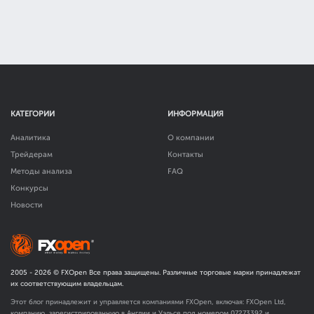
КАТЕГОРИИ
ИНФОРМАЦИЯ
Аналитика
О компании
Трейдерам
Контакты
Методы анализа
FAQ
Конкурсы
Новости
2005 -
2026
© FXOpen Все права защищены. Различные торговые марки принадлежат
их соответствующим владельцам.
Этот блог принадлежит и управляется компаниями FXOpen, включая: FXOpen Ltd,
компанию, зарегистрированную в Англии и Уэльсе под номером 07273392 и