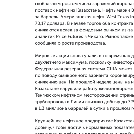
глобальным ростом числа заражений корона
поставок нефти из Казахстана. Нефть марки B
за баррель. Американская нефть West Texas In
78,17 доллара. В начале торгов оба контракт
снижаются вслед за фондовым рынком из-за 
аналитик Price Futures в Чикаго. Рынок также
сообщила о росте производства.
Мировые акции снова упали, в то время как 
двухлетнего максимума, поскольку инвесторы
Федеральная резервная система США может п
по поводу омикронного варианта коронавиру
снижению цен. На прошлой неделе цены на не
Казахстане нарушили работу железнодорожны
Тенгизском нефтяном месторождении страны,
трубопровода в Ливии снизило добычу до 729
в 1,3 миллиона баррелей в сутки в прошлом г
Крупнейшее нефтяное предприятие Казахста
добычу, чтобы достичь нормальных показате