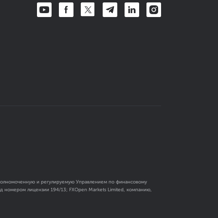
 уполномоченную и регулируемую Управлением по финансовому
 номером лицензии 194/13; FXOpen Markets Limited, компанию,