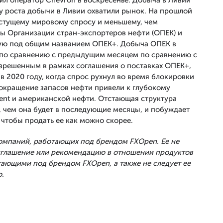
ил оператор Chevron в воскресенье. Добыча в Ливии
у роста добычи в Ливии охватили рынок. На прошлой
астущему мировому спросу и меньшему, чем
ы Организации стран-экспортеров нефти (ОПЕК) и
ную под общим названием ОПЕК+. Добыча ОПЕК в
и по сравнению с предыдущим месяцем по сравнению с
азрешенным в рамках соглашения о поставках ОПЕК+,
 2020 году, когда спрос рухнул во время блокировки
сокращение запасов нефти привели к глубокому
ent и американской нефти. Отстающая структура
, чем она будет в последующие месяцы, и побуждает
чтобы продать ее как можно скорее.
Компаний, работающих под брендом FXOpen. Ее не
риглашение или рекомендацию в отношении продуктов
тающими под брендом FXOpen, а также не следует ее
.