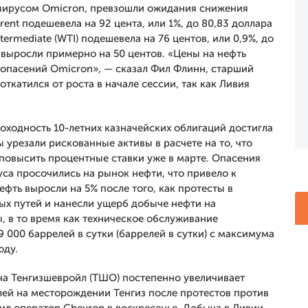
вирусом Omicron, превзошли ожидания снижения
rent подешевела на 92 цента, или 1%, до 80,83 доллара
termediate (WTI) подешевела на 76 центов, или 0,9%, до
а выросли примерно на 50 центов. «Цены на нефть
опасений Omicron», — сказал Фил Флинн, старший
 откатился от роста в начале сессии, так как Ливия
доходность 10-летних казначейских облигаций достигла
 урезали рискованные активы в расчете на то, что
овысить процентные ставки уже в марте. Опасения
са просочились на рынок нефти, что привело к
фть выросли на 5% после того, как протесты в
х путей и нанесли ущерб добыче нефти на
 в то время как техническое обслуживание
 000 баррелей в сутки (баррелей в сутки) с максимума
оду.
на Тенгизшевройл (ТШО) постепенно увеличивает
лей на месторождении Тенгиз после протестов против