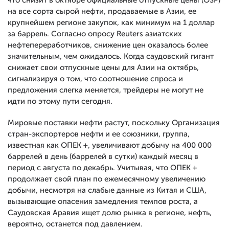
что снизит в октябре официальные отпускные цены (OSP)
на все сорта сырой нефти, продаваемые в Азии, ее
крупнейшем регионе закупок, как минимум на 1 доллар
за баррель. Согласно опросу Reuters азиатских
нефтепереработчиков, снижение цен оказалось более
значительным, чем ожидалось. Когда саудовский гигант
снижает свои отпускные цены для Азии на октябрь,
сигнализируя о том, что соотношение спроса и
предложения слегка меняется, трейдеры не могут не
идти по этому пути сегодня.
Мировые поставки нефти растут, поскольку Организация
стран-экспортеров нефти и ее союзники, группа,
известная как ОПЕК +, увеличивают добычу на 400 000
баррелей в день (баррелей в сутки) каждый месяц в
период с августа по декабрь. Учитывая, что ОПЕК +
продолжает свой план по ежемесячному увеличению
добычи, несмотря на слабые данные из Китая и США,
вызывающие опасения замедления темпов роста, а
Саудовская Аравия ищет долю рынка в регионе, нефть,
вероятно, останется под давлением.