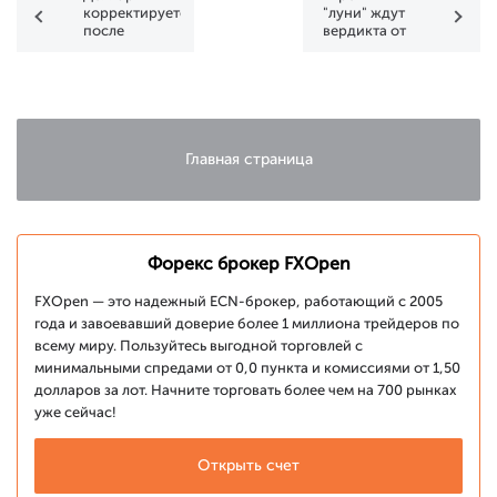
корректируется
"луни" ждут
после
вердикта от
падения
ЦБ, фунт
корректируется
Главная страница
Форекс брокер FXOpen
FXOpen — это надежный ECN-брокер, работающий с 2005
года и завоевавший доверие более 1 миллиона трейдеров по
всему миру. Пользуйтесь выгодной торговлей с
минимальными спредами от 0,0 пункта и комиссиями от 1,50
долларов за лот. Начните торговать более чем на 700 рынках
уже сейчас!
Открыть счет