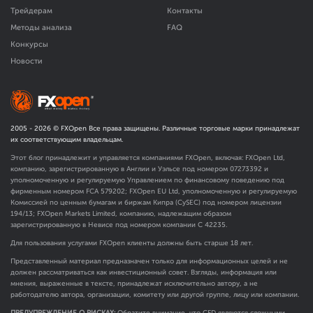
Трейдерам
Контакты
Методы анализа
FAQ
Конкурсы
Новости
2005 -
2026
© FXOpen Все права защищены. Различные торговые марки принадлежат
их соответствующим владельцам.
Этот блог принадлежит и управляется компаниями FXOpen, включая: FXOpen Ltd,
компанию, зарегистрированную в Англии и Уэльсе под номером 07273392 и
уполномоченную и регулируемую Управлением по финансовому поведению под
фирменным номером FCA
579202
; FXOpen EU Ltd, уполномоченную и регулируемую
Комиссией по ценным бумагам и биржам Кипра (CySEC) под номером лицензии
194/13; FXOpen Markets Limited, компанию, надлежащим образом
зарегистрированную в Невисе под номером компании C 42235.
Для пользования услугами FXOpen клиенты должны быть старше 18 лет.
Представленный материал предназначен только для информационных целей и не
должен рассматриваться как инвестиционный совет. Взгляды, информация или
мнения, выраженные в тексте, принадлежат исключительно автору, а не
работодателю автора, организации, комитету или другой группе, лицу или компании.