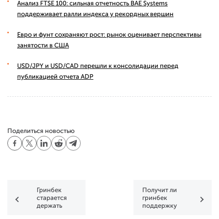
Анализ FTSE 100: сильная отчетность BAE Systems
поддерживает ралли индекса у рекордных вершин
Евро и фунт сохраняют рост: рынок оценивает перспективы
занятости в США
USD/JPY и USD/CAD перешли к консолидации перед
публикацией отчета ADP
Поделиться новостью
Гринбек
Получит ли
старается
гринбек
держать
поддержку
удар
от Трампа?