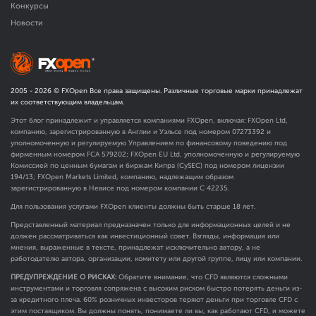
Конкурсы
Новости
2005 -
2026
© FXOpen Все права защищены. Различные торговые марки принадлежат
их соответствующим владельцам.
Этот блог принадлежит и управляется компаниями FXOpen, включая: FXOpen Ltd,
компанию, зарегистрированную в Англии и Уэльсе под номером 07273392 и
уполномоченную и регулируемую Управлением по финансовому поведению под
фирменным номером FCA
579202
; FXOpen EU Ltd, уполномоченную и регулируемую
Комиссией по ценным бумагам и биржам Кипра (CySEC) под номером лицензии
194/13; FXOpen Markets Limited, компанию, надлежащим образом
зарегистрированную в Невисе под номером компании C 42235.
Для пользования услугами FXOpen клиенты должны быть старше 18 лет.
Представленный материал предназначен только для информационных целей и не
должен рассматриваться как инвестиционный совет. Взгляды, информация или
мнения, выраженные в тексте, принадлежат исключительно автору, а не
работодателю автора, организации, комитету или другой группе, лицу или компании.
ПРЕДУПРЕЖДЕНИЕ О РИСКАХ:
Обратите внимание, что CFD являются сложными
инструментами и торговля сопряжена с высоким риском быстро потерять деньги из-
за кредитного плеча. 60% розничных инвесторов теряют деньги при торговле CFD с
этим поставщиком. Вы должны понять, понимаете ли вы, как работают CFD, и можете