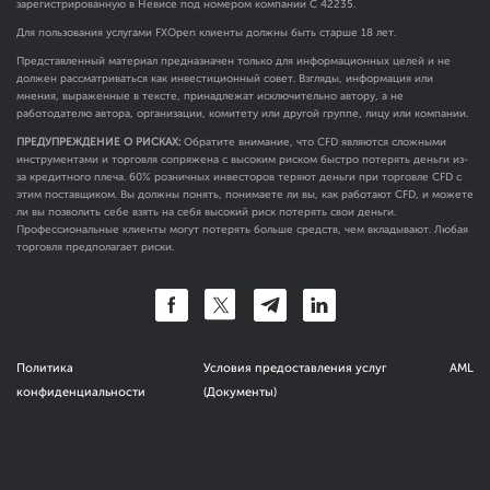
зарегистрированную в Невисе под номером компании C 42235.
Для пользования услугами FXOpen клиенты должны быть старше 18 лет.
Представленный материал предназначен только для информационных целей и не
должен рассматриваться как инвестиционный совет. Взгляды, информация или
мнения, выраженные в тексте, принадлежат исключительно автору, а не
работодателю автора, организации, комитету или другой группе, лицу или компании.
ПРЕДУПРЕЖДЕНИЕ О РИСКАХ:
Обратите внимание, что CFD являются сложными
инструментами и торговля сопряжена с высоким риском быстро потерять деньги из-
за кредитного плеча. 60% розничных инвесторов теряют деньги при торговле CFD с
этим поставщиком. Вы должны понять, понимаете ли вы, как работают CFD, и можете
ли вы позволить себе взять на себя высокий риск потерять свои деньги.
Профессиональные клиенты могут потерять больше средств, чем вкладывают. Любая
торговля предполагает риски.
Политика
Условия предоставления услуг
AML
конфиденциальности
(Документы)