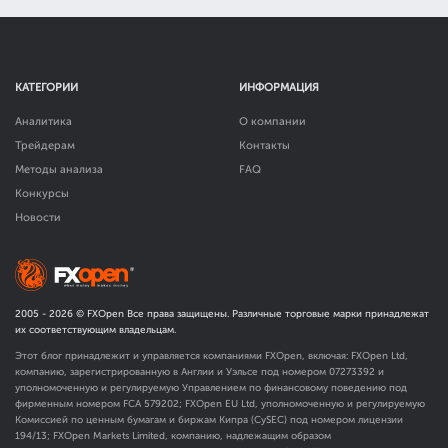
КАТЕГОРИИ
ИНФОРМАЦИЯ
Аналитика
О компании
Трейдерам
Контакты
Методы анализа
FAQ
Конкурсы
Новости
2005 -
2026
© FXOpen Все права защищены. Различные торговые марки принадлежат
их соответствующим владельцам.
Этот блог принадлежит и управляется компаниями FXOpen, включая: FXOpen Ltd,
компанию, зарегистрированную в Англии и Уэльсе под номером 07273392 и
уполномоченную и регулируемую Управлением по финансовому поведению под
фирменным номером FCA
579202
; FXOpen EU Ltd, уполномоченную и регулируемую
Комиссией по ценным бумагам и биржам Кипра (CySEC) под номером лицензии
194/13; FXOpen Markets Limited, компанию, надлежащим образом