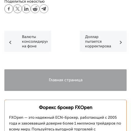
Поделиться новостью
Валюты
Доллар
консолидируются
пытается
на фоне
корректироваться
малой
в первые
активности
торговые
рынка
сессии 2021
года
Главная страница
Форекс брокер FXOpen
FXOpen — это надежный ECN-брокер, работающий с 2005
года и завоевавший доверие более 1 миллиона трейдеров по
всему миру. Пользуйтесь выгодной торговлей с