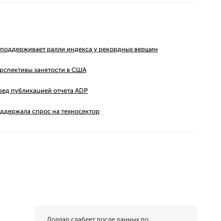
ms поддерживает ралли индекса у рекордных вершин
ерспективы занятости в США
ред публикацией отчета ADP
оддержала спрос на техносектор
Доллар слабеет после данных по