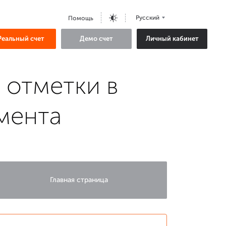
Русский
Помощь
Реальный счет
Демо счет
Личный кабинет
 отметки в
мента
Главная страница