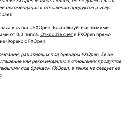
нение FXOpen Markets Limited, он не должен быть
ли рекомендация в отношении продуктов и услуг
совет.
часа в сутки с FXOpen. Воспользуйтесь низкими
ами от 0,0 пипса.
Откройте счет
в FXOpen прямо
ке Форекс с FXOpen.
Компаний, работающих под брендом FXOpen. Ее не
риглашение или рекомендацию в отношении продуктов
тающими под брендом FXOpen, а также не следует ее
.