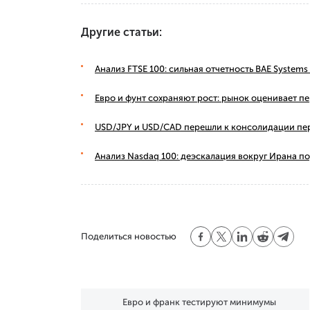
Другие статьи:
Анализ FTSE 100: сильная отчетность BAE Syste
Евро и фунт сохраняют рост: рынок оценивает п
USD/JPY и USD/CAD перешли к консолидации пе
Анализ Nasdaq 100: деэскалация вокруг Ирана п
Поделиться новостью
Евро и франк тестируют минимумы