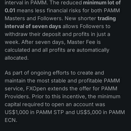
股息日历
interval in PAMM. The reduced
minimum lot of
ETF
为什么是我们？
0.01
means less financial risks for both PAMM
PAMM ECN
外汇竞赛
外汇论坛
加密货币
Masters and Followers. New shorter
trading
历史
信号提供者与追随者
interval of seven days
allows Followers to
帮助中心
withdraw their deposit and profits in just a
联系我们
week. After seven days, Master Fee is
什么是CFD交易？
calculated and all profits are automatically
什么是ECN交易？
allocated.
什么是外汇经纪商？
As part of ongoing efforts to create and
maintain the most stable and profitable PAMM
service, FXOpen extends the offer for PAMM
Providers. Prior to this incentive, the minimum
capital required to open an account was
US$1,000 in PAMM STP and US$5,000 in PAMM
ECN.