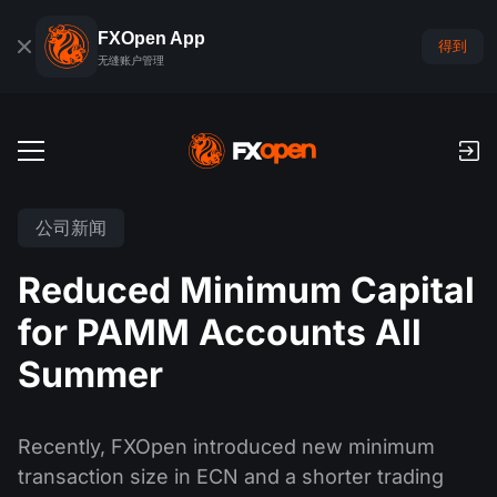
FXOpen App
得到
无缝账户管理
交易账户
公司新闻
外汇模拟账户
全球市场
Reduced Minimum Capital
佣金和库存费
外汇
for PAMM Accounts All
交易平台
付款
指数
Summer
TickTrader
FXOpen App
存款与取款
PAMM
经济日历
商品
交易平台
iOS FXOpen App
外汇VPS
什么是PAMM?
交易者工具
Recently, FXOpen introduced new minimum
新闻和分析
股份
公司新闻
transaction size in ECN and a shorter trading
Android FXOpen App
FIX API
最佳 PAMM 账户排名
推广