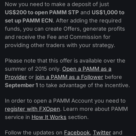
Now you need to make a deposit of just
US$200 to open PAMM STP
and
US$1,000 to
set up PAMM ECN
. After adding the required
funds, you can create Offers, generate profits
and receive the Fee and Commission for
providing other traders with your strategy.
Please note that this offer is available over the
summer of 2015 only.
Open a PAMM as a
Provider
or
join a PAMM as a Follower
before
September 1
to take advantage of the incentive.
In order to open a PAMM Account you need to
register with FXOpen
. Learn more about PAMM
service in
How It Works
section.
Follow the updates on
Facebook
,
Twitter
and