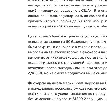
«Участники рынка все еще оценивают влияни
находится на постоянно повышенном уровне
приближающуюся рецессию в США». Эти опас
июньская инфляция ускорилась до самого бы
кризиса, что усилило ожидания того, что це
повысить рейк на 50 базисных пунктов, чтоб
Центральный банк Австралии опубликует сег
повышения ставки на 50 базисных пунктов,
были закрыты в одночасье в связи с праздн
выросли на азиатских торгах, а фьючерсы на
валютных рынках индекс доллара оставался с
поддерживалось его репутацией надежного 
вернулась после выходных выше, при этом до
2,9686%, но не смогла подняться выше симво
Фьючерсы на нефть марки Brent выросли на 0,
в понедельник, поскольку ожидается, что за
нефти и газа, что усилит опасения по повод
без изменений на уровне $1809,2 за унцию, 