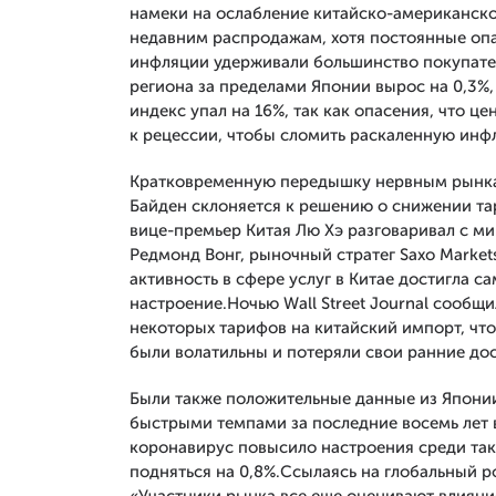
намеки на ослабление китайско-американск
недавним распродажам, хотя постоянные опа
инфляции удерживали большинство покупате
региона за пределами Японии вырос на 0,3%, 
индекс упал на 16%, так как опасения, что 
к рецессии, чтобы сломить раскаленную инфл
Кратковременную передышку нервным рынка
Байден склоняется к решению о снижении тари
вице-премьер Китая Лю Хэ разговаривал с м
Редмонд Вонг, рыночный стратег Saxo Markets
активность в сфере услуг в Китае достигла с
настроение.Ночью Wall Street Journal сообщ
некоторых тарифов на китайский импорт, чт
были волатильны и потеряли свои ранние дос
Были также положительные данные из Японии,
быстрыми темпами за последние восемь лет 
коронавирус повысило настроения среди таки
подняться на 0,8%.Ссылаясь на глобальный ро