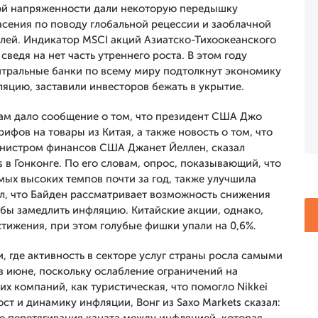
ой напряженности дали некоторую передышку
сения по поводу глобальной рецессии и заоблачной
лей. Индикатор MSCI акций Азиатско-Тихоокеанского
сведя на нет часть утреннего роста. В этом году
центральные банки по всему миру подтолкнут экономику
яцию, заставили инвесторов бежать в укрытие.
м дало сообщение о том, что президент США Джо
фов на товары из Китая, а также новость о том, что
инистром финансов США Джанет Йеллен, сказал
 в Гонконге. По его словам, опрос, показывающий, что
амых высоких темпов почти за год, также улучшила
ил, что Байден рассматривает возможность снижения
обы замедлить инфляцию. Китайские акции, однако,
тижения, при этом голубые фишки упали на 0,6%.
 где активность в секторе услуг страны росла самыми
в июне, поскольку ослабление ограничений на
х компаний, как туристическая, что помогло Nikkei
ст и динамику инфляции, Вонг из Saxo Markets сказал: