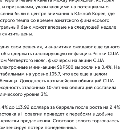
е перетягивания каната между инфляцией, которая
, и признаками, указывающими на потенциально
ения были в центре внимания в Южной Корее, где
строго темпа со времен азиатского финансового
нтральный банк может впервые на следующей неделе
ы снизить цены.
одня свои решения, и аналитики ожидают еще одного
 чтобы сдержать галопирующую инфляцию.Рынки США
иком Четвертого июля, фьючерсы на акции США
 электронные мини-акции S&P500 выросли на 0,4%. На
табильным на уровне 105,7, что все еще в целом
убежища. Доходность казначейских облигаций США
ходность эталонных 10-летних облигаций составила
лического уровня 3%.
4% до 113,92 доллара за баррель после роста на 2,4%
бастовка в Норвегии приведет к перебоям в добыче
у нехватки предложения. Спотовое золото торговалось
компенсируя потери понедельника.