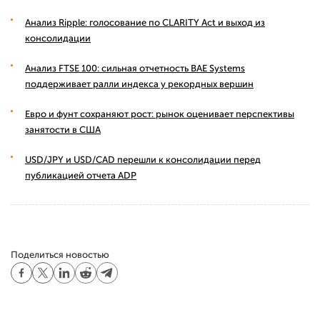
Анализ Ripple: голосование по CLARITY Act и выход из
консолидации
Анализ FTSE 100: сильная отчетность BAE Systems
поддерживает ралли индекса у рекордных вершин
Евро и фунт сохраняют рост: рынок оценивает перспективы
занятости в США
USD/JPY и USD/CAD перешли к консолидации перед
публикацией отчета ADP
Поделиться новостью