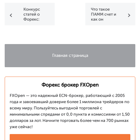
Конкурс
Что такое
статей о
ПАММ счет и
Форекс:
как он
FXOpen
работает?
вновь ищет
таланты
Главная страница
Форекс брокер FXOpen
FXOpen — это надежный ECN-брокер, работающий с 2005
года и завоевавший доверие более 1 миллиона трейдеров по
всему миру. Пользуйтесь выгодной торговлей с
минимальными спредами от 0,0 пункта и комиссиями от 1,50
долларов за лот. Начните торговать более чем на 700 рынках
уже сейчас!