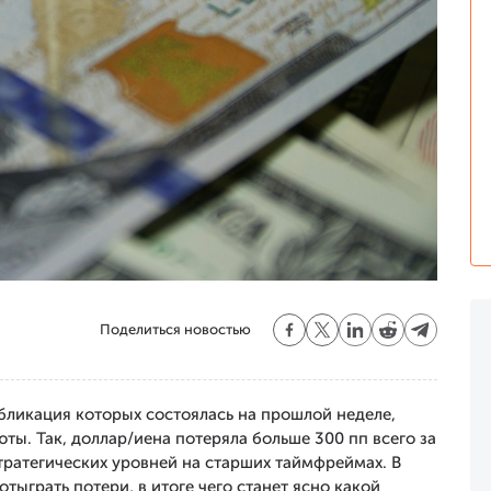
Поделиться новостью
ликация которых состоялась на прошлой неделе,
ты. Так, доллар/иена потеряла больше 300 пп всего за
стратегических уровней на старших таймфреймах. В
тыграть потери, в итоге чего станет ясно какой