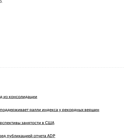
.
ход из консолидации
ms поддерживает ралли индекса у рекордных вершин
ерспективы занятости в США
ред публикацией отчета ADP