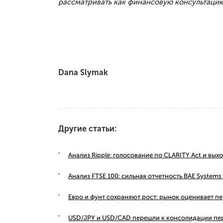
рассматривать как финансовую консультацию
Dana Slymak
Другие статьи:
Анализ Ripple: голосование по CLARITY Act и вы
Анализ FTSE 100: сильная отчетность BAE Syste
Евро и фунт сохраняют рост: рынок оценивает п
USD/JPY и USD/CAD перешли к консолидации пе