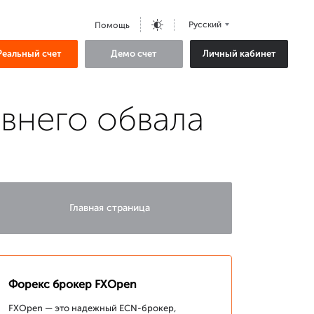
Русский
Помощь
Реальный счет
Демо счет
Личный кабинет
внего обвала
Главная страница
Форекс брокер FXOpen
FXOpen — это надежный ECN-брокер,