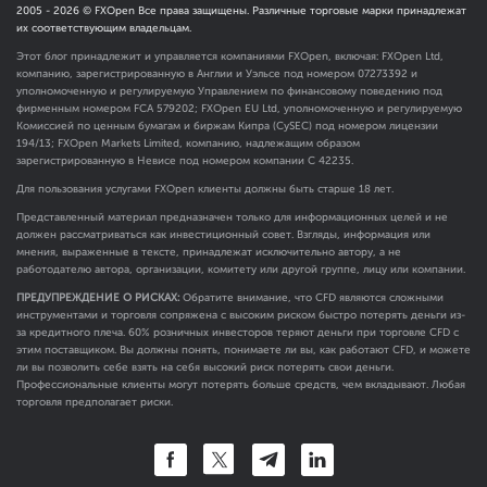
2005 -
2026
© FXOpen Все права защищены. Различные торговые марки принадлежат
их соответствующим владельцам.
Этот блог принадлежит и управляется компаниями FXOpen, включая: FXOpen Ltd,
компанию, зарегистрированную в Англии и Уэльсе под номером 07273392 и
уполномоченную и регулируемую Управлением по финансовому поведению под
фирменным номером FCA
579202
; FXOpen EU Ltd, уполномоченную и регулируемую
Комиссией по ценным бумагам и биржам Кипра (CySEC) под номером лицензии
194/13; FXOpen Markets Limited, компанию, надлежащим образом
зарегистрированную в Невисе под номером компании C 42235.
Для пользования услугами FXOpen клиенты должны быть старше 18 лет.
Представленный материал предназначен только для информационных целей и не
должен рассматриваться как инвестиционный совет. Взгляды, информация или
мнения, выраженные в тексте, принадлежат исключительно автору, а не
работодателю автора, организации, комитету или другой группе, лицу или компании.
ПРЕДУПРЕЖДЕНИЕ О РИСКАХ:
Обратите внимание, что CFD являются сложными
инструментами и торговля сопряжена с высоким риском быстро потерять деньги из-
за кредитного плеча. 60% розничных инвесторов теряют деньги при торговле CFD с
этим поставщиком. Вы должны понять, понимаете ли вы, как работают CFD, и можете
ли вы позволить себе взять на себя высокий риск потерять свои деньги.
Профессиональные клиенты могут потерять больше средств, чем вкладывают. Любая
торговля предполагает риски.