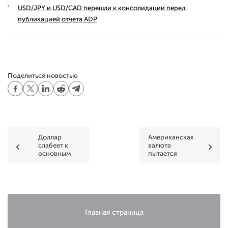
USD/JPY и USD/CAD перешли к консолидации перед
публикацией отчета ADP
Поделиться новостью
Доллар
Американская
слабеет к
валюта
основным
пытается
валютам
вернуть
утраченное
преимущество
Главная страница