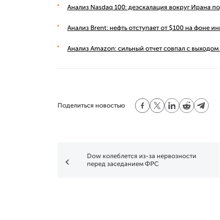
Анализ Nasdaq 100: деэскалация вокруг Ирана п
Анализ Brent: нефть отступает от $100 на фоне
Анализ Amazon: сильный отчет совпал с выходом
Поделиться новостью
Dow колеблется из-за нервозности
перед заседанием ФРС