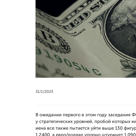
31/1/2023
В ожидании первого в этом году заседания 
у стратегических уровней, пробой которых м
иена все также пытается уйти выше 130 фигу
1.2400, а евро/доллар упорно штурмует 1.09