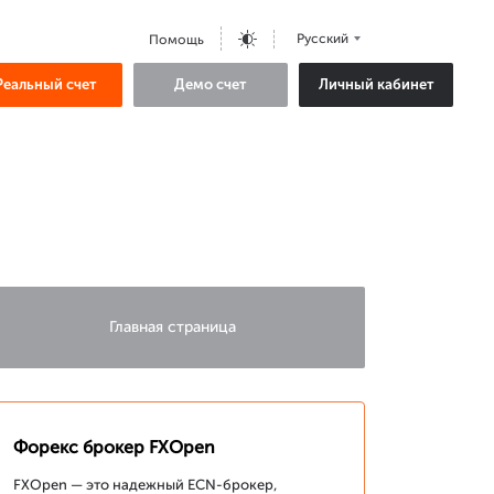
Русский
Помощь
Реальный счет
Демо счет
Личный кабинет
Главная страница
Форекс брокер FXOpen
FXOpen — это надежный ECN-брокер,