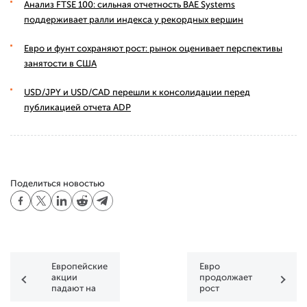
Анализ FTSE 100: сильная отчетность BAE Systems
поддерживает ралли индекса у рекордных вершин
Евро и фунт сохраняют рост: рынок оценивает перспективы
занятости в США
USD/JPY и USD/CAD перешли к консолидации перед
публикацией отчета ADP
Поделиться новостью
Европейские
Евро
акции
продолжает
падают на
рост
фоне данных