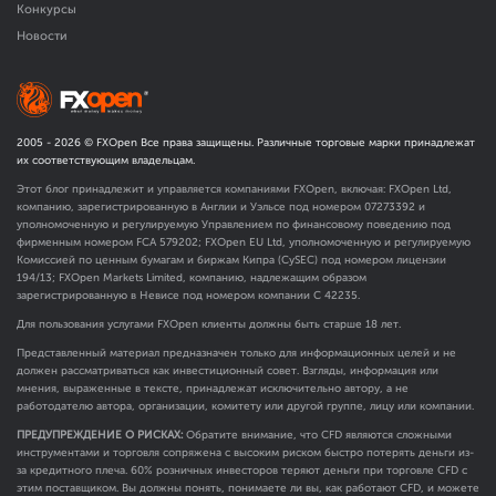
Конкурсы
Новости
2005 -
2026
© FXOpen Все права защищены. Различные торговые марки принадлежат
их соответствующим владельцам.
Этот блог принадлежит и управляется компаниями FXOpen, включая: FXOpen Ltd,
компанию, зарегистрированную в Англии и Уэльсе под номером 07273392 и
уполномоченную и регулируемую Управлением по финансовому поведению под
фирменным номером FCA
579202
; FXOpen EU Ltd, уполномоченную и регулируемую
Комиссией по ценным бумагам и биржам Кипра (CySEC) под номером лицензии
194/13; FXOpen Markets Limited, компанию, надлежащим образом
зарегистрированную в Невисе под номером компании C 42235.
Для пользования услугами FXOpen клиенты должны быть старше 18 лет.
Представленный материал предназначен только для информационных целей и не
должен рассматриваться как инвестиционный совет. Взгляды, информация или
мнения, выраженные в тексте, принадлежат исключительно автору, а не
работодателю автора, организации, комитету или другой группе, лицу или компании.
ПРЕДУПРЕЖДЕНИЕ О РИСКАХ:
Обратите внимание, что CFD являются сложными
инструментами и торговля сопряжена с высоким риском быстро потерять деньги из-
за кредитного плеча. 60% розничных инвесторов теряют деньги при торговле CFD с
этим поставщиком. Вы должны понять, понимаете ли вы, как работают CFD, и можете