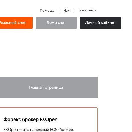
Русский
Помощь
Реальный счет
Демо счет
Личный кабинет
Главная страница
Форекс брокер FXOpen
FXOpen — это надежный ECN-брокер,