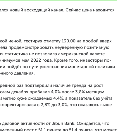
ся новый восходящий канал. Сейчас цена находится
ой иеной, тестируя отметку 130.00 на пробой вверх.
мела продемонстрировать неуверенную позитивную
я статистика не позволила американской валюте
инимумов мая 2022 года. Кроме того, инвесторы по-
нии пойдёт по пути ужесточения монетарной политики
онного давления.
редной раз подтвердили наличие тренда на рост
тогам декабря прибавил 4,0% после 3,8% месяцем
заметно хуже ожидаемых 4,4%, а показатель без учёта
корректировался с 2,8% до 3,0%, что оказалось выше
деловой активности от Jibun Bank. Ожидается, что
еренный рост с 51,1 пункта до 51,4 пункта, что может