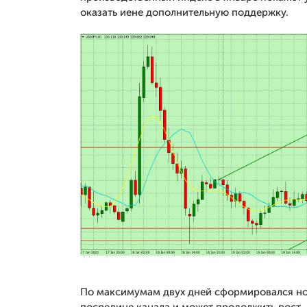
оказать иене дополнительную поддержку.
По максимумам двух дней сформировался но
посредине канала и может продолжить рост.