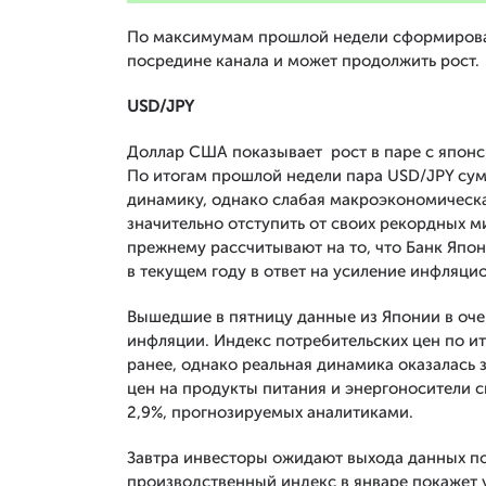
По максимумам прошлой недели сформировал
посредине канала и может продолжить рост.
USD/JPY
Доллар США показывает рост в паре с японск
По итогам прошлой недели пара USD/JPY су
динамику, однако слабая макроэкономическа
значительно отступить от своих рекордных м
прежнему рассчитывают на то, что Банк Япо
в текущем году в ответ на усиление инфляци
Вышедшие в пятницу данные из Японии в оче
инфляции. Индекс потребительских цен по и
ранее, однако реальная динамика оказалась 
цен на продукты питания и энергоносители с
2,9%, прогнозируемых аналитиками.
Завтра инвесторы ожидают выхода данных по 
производственный индекс в январе покажет ум