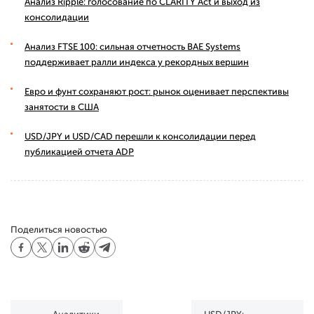
Анализ Ripple: голосование по CLARITY Act и выход из
консолидации
Анализ FTSE 100: сильная отчетность BAE Systems
поддерживает ралли индекса у рекордных вершин
Евро и фунт сохраняют рост: рынок оценивает перспективы
занятости в США
USD/JPY и USD/CAD перешли к консолидации перед
публикацией отчета ADP
Поделиться новостью