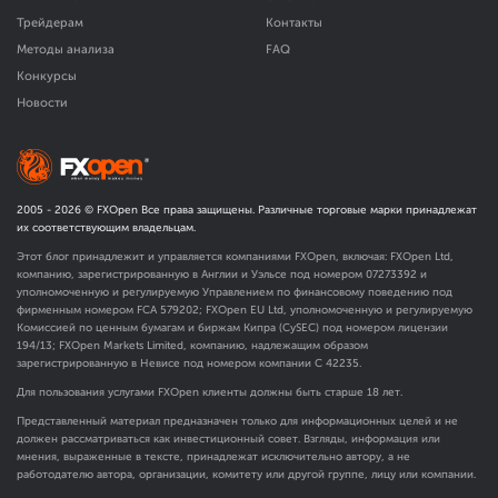
Трейдерам
Контакты
Методы анализа
FAQ
Конкурсы
Новости
2005 -
2026
© FXOpen Все права защищены. Различные торговые марки принадлежат
их соответствующим владельцам.
Этот блог принадлежит и управляется компаниями FXOpen, включая: FXOpen Ltd,
компанию, зарегистрированную в Англии и Уэльсе под номером 07273392 и
уполномоченную и регулируемую Управлением по финансовому поведению под
фирменным номером FCA
579202
; FXOpen EU Ltd, уполномоченную и регулируемую
Комиссией по ценным бумагам и биржам Кипра (CySEC) под номером лицензии
194/13; FXOpen Markets Limited, компанию, надлежащим образом
зарегистрированную в Невисе под номером компании C 42235.
Для пользования услугами FXOpen клиенты должны быть старше 18 лет.
Представленный материал предназначен только для информационных целей и не
должен рассматриваться как инвестиционный совет. Взгляды, информация или
мнения, выраженные в тексте, принадлежат исключительно автору, а не
работодателю автора, организации, комитету или другой группе, лицу или компании.