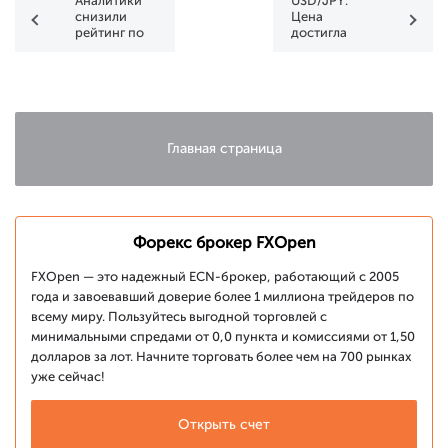
Аналитики
USD/JPY:
снизили
Цена
рейтинг по
достигла
акциям AAPL
сопротивления
в 145 иен за
доллар
Главная страница
Форекс брокер FXOpen
FXOpen — это надежный ECN-брокер, работающий с 2005
года и завоевавший доверие более 1 миллиона трейдеров по
всему миру. Пользуйтесь выгодной торговлей с
минимальными спредами от 0,0 пункта и комиссиями от 1,50
долларов за лот. Начните торговать более чем на 700 рынках
уже сейчас!
Открыть счет