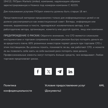
194/13; FXOpen Markets Limited, компанию, надлежащим образом
зарегистрированную в Невисе под номером компании C 42235.
Для пользования услугами FXOpen клиенты должны быть старше 18 лет.
Представленный материал предназначен только для информационных целей и не
должен рассматриваться как инвестиционный совет. Взгляды, информация или
мнения, выраженные в тексте, принадлежат исключительно автору, а не
работодателю автора, организации, комитету или другой группе, лицу или компании.
ПРЕДУПРЕЖДЕНИЕ О РИСКАХ:
Обратите внимание, что CFD являются сложными
инструментами и торговля сопряжена с высоким риском быстро потерять деньги из-
за кредитного плеча. 60% розничных инвесторов теряют деньги при торговле CFD с
этим поставщиком. Вы должны понять, понимаете ли вы, как работают CFD, и можете
ли вы позволить себе взять на себя высокий риск потерять свои деньги.
Профессиональные клиенты могут потерять больше средств, чем вкладывают. Любая
торговля предполагает риски.
Политика
Условия предоставления услуг
AML
конфиденциальности
(Документы)