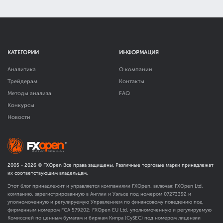
КАТЕГОРИИ
ИНФОРМАЦИЯ
Аналитика
О компании
Трейдерам
Контакты
Методы анализа
FAQ
Конкурсы
Новости
2005 -
2026
© FXOpen Все права защищены. Различные торговые марки принадлежат
их соответствующим владельцам.
Этот блог принадлежит и управляется компаниями FXOpen, включая: FXOpen Ltd,
компанию, зарегистрированную в Англии и Уэльсе под номером 07273392 и
уполномоченную и регулируемую Управлением по финансовому поведению под
фирменным номером FCA
579202
; FXOpen EU Ltd, уполномоченную и регулируемую
Комиссией по ценным бумагам и биржам Кипра (CySEC) под номером лицензии