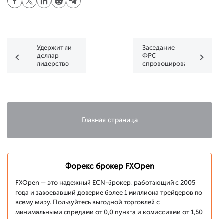
Удержит ли
Заседание
доллар
ФРС
лидерство
спровоцировало
после
переворот
заседания
на рынке
ФРС?
Главная страница
Форекс брокер FXOpen
FXOpen — это надежный ECN-брокер, работающий с 2005
года и завоевавший доверие более 1 миллиона трейдеров по
всему миру. Пользуйтесь выгодной торговлей с
минимальными спредами от 0,0 пункта и комиссиями от 1,50