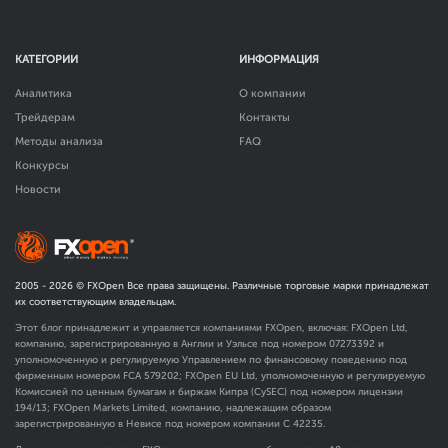
КАТЕГОРИИ
ИНФОРМАЦИЯ
Аналитика
О компании
Трейдерам
Контакты
Методы анализа
FAQ
Конкурсы
Новости
2005 -
2026
© FXOpen Все права защищены. Различные торговые марки принадлежат
их соответствующим владельцам.
Этот блог принадлежит и управляется компаниями FXOpen, включая: FXOpen Ltd,
компанию, зарегистрированную в Англии и Уэльсе под номером 07273392 и
уполномоченную и регулируемую Управлением по финансовому поведению под
фирменным номером FCA
579202
; FXOpen EU Ltd, уполномоченную и регулируемую
Комиссией по ценным бумагам и биржам Кипра (CySEC) под номером лицензии
194/13; FXOpen Markets Limited, компанию, надлежащим образом
зарегистрированную в Невисе под номером компании C 42235.