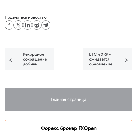
Поделиться новостью
Рекордное
BTC и XRP -
сокращение
ожидается
добычи
обновление
нефти не в
минимумов
состоянии
повлиять на
цены
Главная страница
Форекс брокер FXOpen