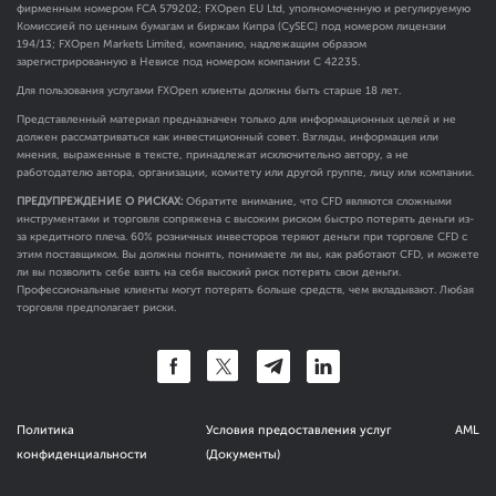
фирменным номером FCA
579202
; FXOpen EU Ltd, уполномоченную и регулируемую
Комиссией по ценным бумагам и биржам Кипра (CySEC) под номером лицензии
194/13; FXOpen Markets Limited, компанию, надлежащим образом
зарегистрированную в Невисе под номером компании C 42235.
Для пользования услугами FXOpen клиенты должны быть старше 18 лет.
Представленный материал предназначен только для информационных целей и не
должен рассматриваться как инвестиционный совет. Взгляды, информация или
мнения, выраженные в тексте, принадлежат исключительно автору, а не
работодателю автора, организации, комитету или другой группе, лицу или компании.
ПРЕДУПРЕЖДЕНИЕ О РИСКАХ:
Обратите внимание, что CFD являются сложными
инструментами и торговля сопряжена с высоким риском быстро потерять деньги из-
за кредитного плеча. 60% розничных инвесторов теряют деньги при торговле CFD с
этим поставщиком. Вы должны понять, понимаете ли вы, как работают CFD, и можете
ли вы позволить себе взять на себя высокий риск потерять свои деньги.
Профессиональные клиенты могут потерять больше средств, чем вкладывают. Любая
торговля предполагает риски.
Политика
Условия предоставления услуг
AML
конфиденциальности
(Документы)