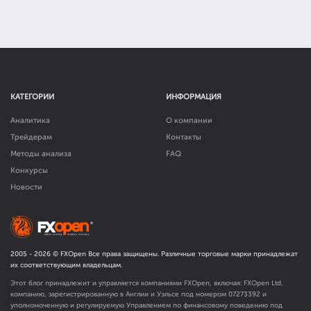
КАТЕГОРИИ
ИНФОРМАЦИЯ
Аналитика
О компании
Трейдерам
Контакты
Методы анализа
FAQ
Конкурсы
Новости
2005 -
2026
© FXOpen Все права защищены. Различные торговые марки принадлежат
их соответствующим владельцам.
Этот блог принадлежит и управляется компаниями FXOpen, включая: FXOpen Ltd,
компанию, зарегистрированную в Англии и Уэльсе под номером 07273392 и
уполномоченную и регулируемую Управлением по финансовому поведению под