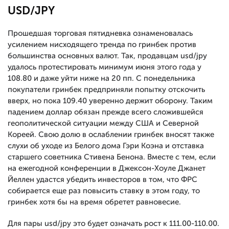
USD/JPY
Прошедшая торговая пятидневка ознаменовалась
усилением нисходящего тренда по гринбек против
большинства основных валют. Так, продавцам usd/jpy
удалось протестировать минимум июня этого года у
108.80 и даже уйти ниже на 20 пп. С понедельника
покупатели гринбек предприняли попытку отскочить
вверх, но пока 109.40 уверенно держит оборону. Таким
падением доллар обязан прежде всего сложившейся
геополитической ситуации между США и Северной
Кореей. Свою долю в ослаблении гринбек вносят также
слухи об уходе из Белого дома Гэри Коэна и отставка
старшего советника Стивена Бенона. Вместе с тем, если
на ежегодной конференции в Джексон-Хоуле Джанет
Йеллен удастся убедить инвесторов в том, что ФРС
собирается еще раз повысить ставку в этом году, то
гринбек хотя бы на время обретет равновесие.
Для пары usd/jpy это будет означать рост к 111.00-110.00.