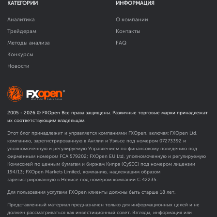
КАТЕГОРИИ
ИНФОРМАЦИЯ
Аналитика
О компании
Трейдерам
Контакты
Методы анализа
FAQ
Конкурсы
Новости
2005 -
2026
© FXOpen Все права защищены. Различные торговые марки принадлежат
их соответствующим владельцам.
Этот блог принадлежит и управляется компаниями FXOpen, включая: FXOpen Ltd,
компанию, зарегистрированную в Англии и Уэльсе под номером 07273392 и
уполномоченную и регулируемую Управлением по финансовому поведению под
фирменным номером FCA
579202
; FXOpen EU Ltd, уполномоченную и регулируемую
Комиссией по ценным бумагам и биржам Кипра (CySEC) под номером лицензии
194/13; FXOpen Markets Limited, компанию, надлежащим образом
зарегистрированную в Невисе под номером компании C 42235.
Для пользования услугами FXOpen клиенты должны быть старше 18 лет.
Представленный материал предназначен только для информационных целей и не
должен рассматриваться как инвестиционный совет. Взгляды, информация или