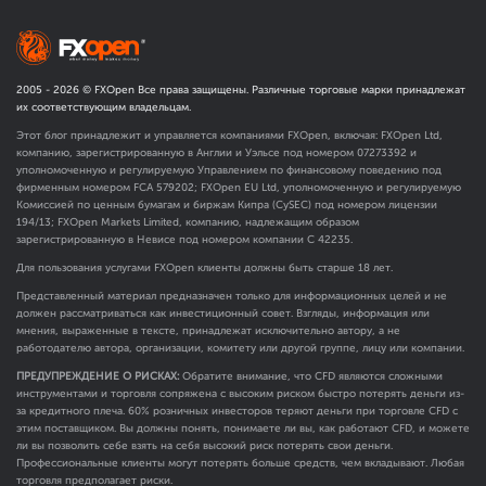
2005 -
2026
© FXOpen Все права защищены. Различные торговые марки принадлежат
их соответствующим владельцам.
Этот блог принадлежит и управляется компаниями FXOpen, включая: FXOpen Ltd,
компанию, зарегистрированную в Англии и Уэльсе под номером 07273392 и
уполномоченную и регулируемую Управлением по финансовому поведению под
фирменным номером FCA
579202
; FXOpen EU Ltd, уполномоченную и регулируемую
Комиссией по ценным бумагам и биржам Кипра (CySEC) под номером лицензии
194/13; FXOpen Markets Limited, компанию, надлежащим образом
зарегистрированную в Невисе под номером компании C 42235.
Для пользования услугами FXOpen клиенты должны быть старше 18 лет.
Представленный материал предназначен только для информационных целей и не
должен рассматриваться как инвестиционный совет. Взгляды, информация или
мнения, выраженные в тексте, принадлежат исключительно автору, а не
работодателю автора, организации, комитету или другой группе, лицу или компании.
ПРЕДУПРЕЖДЕНИЕ О РИСКАХ:
Обратите внимание, что CFD являются сложными
инструментами и торговля сопряжена с высоким риском быстро потерять деньги из-
за кредитного плеча. 60% розничных инвесторов теряют деньги при торговле CFD с
этим поставщиком. Вы должны понять, понимаете ли вы, как работают CFD, и можете
ли вы позволить себе взять на себя высокий риск потерять свои деньги.
Профессиональные клиенты могут потерять больше средств, чем вкладывают. Любая
торговля предполагает риски.