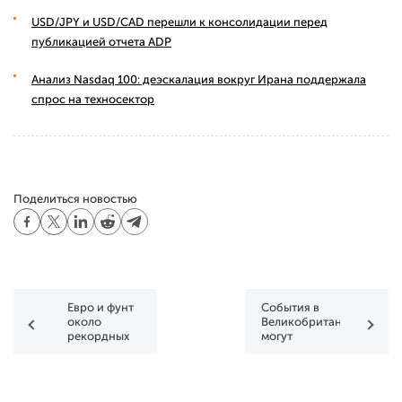
USD/JPY и USD/CAD перешли к консолидации перед
публикацией отчета ADP
Анализ Nasdaq 100: деэскалация вокруг Ирана поддержала
спрос на техносектор
Поделиться новостью
Евро и фунт
События в
около
Великобритании
рекордных
могут
минимумов
вызвать
экономический
стресс в
Европе и