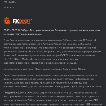
Конкурсы
Новости
2005 -
2026
© FXOpen Все права защищены. Различные торговые марки принадлежат
их соответствующим владельцам.
Этот блог принадлежит и управляется компаниями FXOpen, включая: FXOpen Ltd,
компанию, зарегистрированную в Англии и Уэльсе под номером 07273392 и
уполномоченную и регулируемую Управлением по финансовому поведению под
фирменным номером FCA
579202
; FXOpen EU Ltd, уполномоченную и регулируемую
Комиссией по ценным бумагам и биржам Кипра (CySEC) под номером лицензии
194/13; FXOpen Markets Limited, компанию, надлежащим образом
зарегистрированную в Невисе под номером компании C 42235.
Для пользования услугами FXOpen клиенты должны быть старше 18 лет.
Представленный материал предназначен только для информационных целей и не
должен рассматриваться как инвестиционный совет. Взгляды, информация или
мнения, выраженные в тексте, принадлежат исключительно автору, а не
работодателю автора, организации, комитету или другой группе, лицу или компании.
ПРЕДУПРЕЖДЕНИЕ О РИСКАХ:
Обратите внимание, что CFD являются сложными
инструментами и торговля сопряжена с высоким риском быстро потерять деньги из-
за кредитного плеча. 60% розничных инвесторов теряют деньги при торговле CFD с
этим поставщиком. Вы должны понять, понимаете ли вы, как работают CFD, и можете