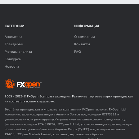
КАТЕГОРИИ
ИНФОРМАЦИЯ
Аналитика
О компании
Трейдерам
Контакты
Методы анализа
FAQ
Конкурсы
Новости
2005 -
2026
© FXOpen Все права защищены. Различные торговые марки принадлежат
их соответствующим владельцам.
Этот блог принадлежит и управляется компаниями FXOpen, включая: FXOpen Ltd,
компанию, зарегистрированную в Англии и Уэльсе под номером 07273392 и
уполномоченную и регулируемую Управлением по финансовому поведению под
фирменным номером FCA
579202
; FXOpen EU Ltd, уполномоченную и регулируемую
Комиссией по ценным бумагам и биржам Кипра (CySEC) под номером лицензии
194/13; FXOpen Markets Limited, компанию, надлежащим образом