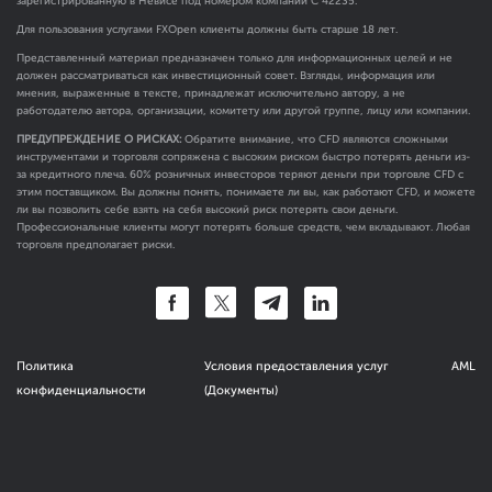
зарегистрированную в Невисе под номером компании C 42235.
Для пользования услугами FXOpen клиенты должны быть старше 18 лет.
Представленный материал предназначен только для информационных целей и не
должен рассматриваться как инвестиционный совет. Взгляды, информация или
мнения, выраженные в тексте, принадлежат исключительно автору, а не
работодателю автора, организации, комитету или другой группе, лицу или компании.
ПРЕДУПРЕЖДЕНИЕ О РИСКАХ:
Обратите внимание, что CFD являются сложными
инструментами и торговля сопряжена с высоким риском быстро потерять деньги из-
за кредитного плеча. 60% розничных инвесторов теряют деньги при торговле CFD с
этим поставщиком. Вы должны понять, понимаете ли вы, как работают CFD, и можете
ли вы позволить себе взять на себя высокий риск потерять свои деньги.
Профессиональные клиенты могут потерять больше средств, чем вкладывают. Любая
торговля предполагает риски.
Политика
Условия предоставления услуг
AML
конфиденциальности
(Документы)