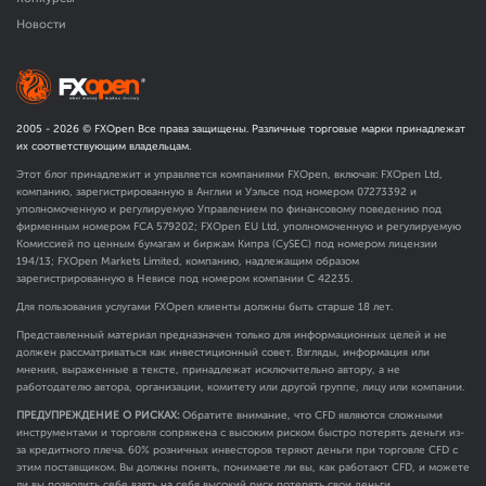
Новости
2005 -
2026
© FXOpen Все права защищены. Различные торговые марки принадлежат
их соответствующим владельцам.
Этот блог принадлежит и управляется компаниями FXOpen, включая: FXOpen Ltd,
компанию, зарегистрированную в Англии и Уэльсе под номером 07273392 и
уполномоченную и регулируемую Управлением по финансовому поведению под
фирменным номером FCA
579202
; FXOpen EU Ltd, уполномоченную и регулируемую
Комиссией по ценным бумагам и биржам Кипра (CySEC) под номером лицензии
194/13; FXOpen Markets Limited, компанию, надлежащим образом
зарегистрированную в Невисе под номером компании C 42235.
Для пользования услугами FXOpen клиенты должны быть старше 18 лет.
Представленный материал предназначен только для информационных целей и не
должен рассматриваться как инвестиционный совет. Взгляды, информация или
мнения, выраженные в тексте, принадлежат исключительно автору, а не
работодателю автора, организации, комитету или другой группе, лицу или компании.
ПРЕДУПРЕЖДЕНИЕ О РИСКАХ:
Обратите внимание, что CFD являются сложными
инструментами и торговля сопряжена с высоким риском быстро потерять деньги из-
за кредитного плеча. 60% розничных инвесторов теряют деньги при торговле CFD с
этим поставщиком. Вы должны понять, понимаете ли вы, как работают CFD, и можете
ли вы позволить себе взять на себя высокий риск потерять свои деньги.