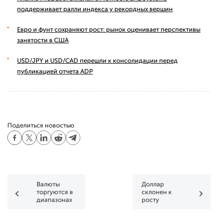
поддерживает ралли индекса у рекордных вершин
Евро и фунт сохраняют рост: рынок оценивает перспективы
занятости в США
USD/JPY и USD/CAD перешли к консолидации перед
публикацией отчета ADP
Поделиться новостью
Валюты
Доллар
торгуются в
склонен к
диапазонах
росту
против
основных