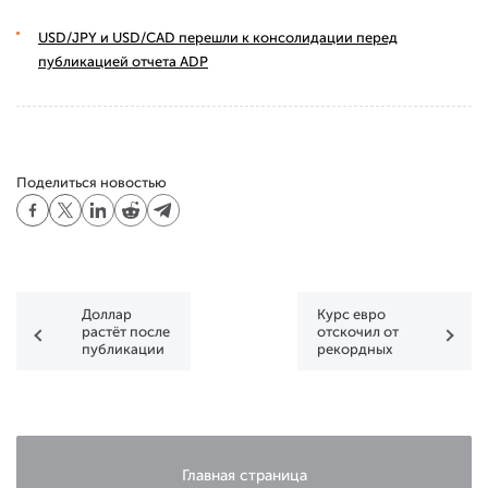
USD/JPY и USD/CAD перешли к консолидации перед
публикацией отчета ADP
Поделиться новостью
Доллар
Курс евро
растёт после
отскочил от
публикации
рекордных
протоколов
минимумов
заседания
ФРС
Главная страница