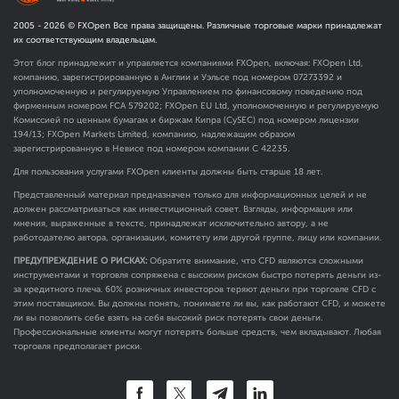
2005 -
2026
© FXOpen Все права защищены. Различные торговые марки принадлежат
их соответствующим владельцам.
Этот блог принадлежит и управляется компаниями FXOpen, включая: FXOpen Ltd,
компанию, зарегистрированную в Англии и Уэльсе под номером 07273392 и
уполномоченную и регулируемую Управлением по финансовому поведению под
фирменным номером FCA
579202
; FXOpen EU Ltd, уполномоченную и регулируемую
Комиссией по ценным бумагам и биржам Кипра (CySEC) под номером лицензии
194/13; FXOpen Markets Limited, компанию, надлежащим образом
зарегистрированную в Невисе под номером компании C 42235.
Для пользования услугами FXOpen клиенты должны быть старше 18 лет.
Представленный материал предназначен только для информационных целей и не
должен рассматриваться как инвестиционный совет. Взгляды, информация или
мнения, выраженные в тексте, принадлежат исключительно автору, а не
работодателю автора, организации, комитету или другой группе, лицу или компании.
ПРЕДУПРЕЖДЕНИЕ О РИСКАХ:
Обратите внимание, что CFD являются сложными
инструментами и торговля сопряжена с высоким риском быстро потерять деньги из-
за кредитного плеча. 60% розничных инвесторов теряют деньги при торговле CFD с
этим поставщиком. Вы должны понять, понимаете ли вы, как работают CFD, и можете
ли вы позволить себе взять на себя высокий риск потерять свои деньги.
Профессиональные клиенты могут потерять больше средств, чем вкладывают. Любая
торговля предполагает риски.