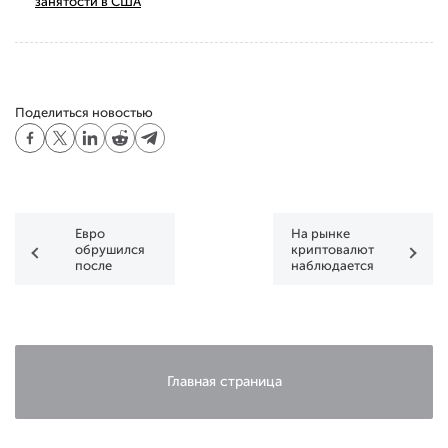
занятости в США
Поделиться новостью
Евро
На рынке
обрушился
криптовалют
после
наблюдается
решения
вялый рост
ЕЦБ
Главная страница