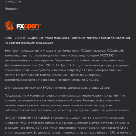
Конкурсы
Новости
2005 -
2026
© FXOpen Все права защищены. Различные торговые марки принадлежат
их соответствующим владельцам.
Этот блог принадлежит и управляется компаниями FXOpen, включая: FXOpen Ltd,
компанию, зарегистрированную в Англии и Уэльсе под номером 07273392 и
уполномоченную и регулируемую Управлением по финансовому поведению под
фирменным номером FCA
579202
; FXOpen EU Ltd, уполномоченную и регулируемую
Комиссией по ценным бумагам и биржам Кипра (CySEC) под номером лицензии
194/13; FXOpen Markets Limited, компанию, надлежащим образом
зарегистрированную в Невисе под номером компании C 42235.
Для пользования услугами FXOpen клиенты должны быть старше 18 лет.
Представленный материал предназначен только для информационных целей и не
должен рассматриваться как инвестиционный совет. Взгляды, информация или
мнения, выраженные в тексте, принадлежат исключительно автору, а не
работодателю автора, организации, комитету или другой группе, лицу или компании.
ПРЕДУПРЕЖДЕНИЕ О РИСКАХ:
Обратите внимание, что CFD являются сложными
инструментами и торговля сопряжена с высоким риском быстро потерять деньги из-
за кредитного плеча. 60% розничных инвесторов теряют деньги при торговле CFD с
этим поставщиком. Вы должны понять, понимаете ли вы, как работают CFD, и можете