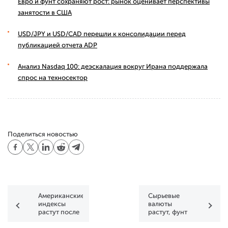
Евро и фунт сохраняют рост: рынок оценивает перспективы
занятости в США
USD/JPY и USD/CAD перешли к консолидации перед
публикацией отчета ADP
Анализ Nasdaq 100: деэскалация вокруг Ирана поддержала
спрос на техносектор
Поделиться новостью
Американские
Сырьевые
индексы
валюты
растут после
растут, фунт
резкого
корректируется