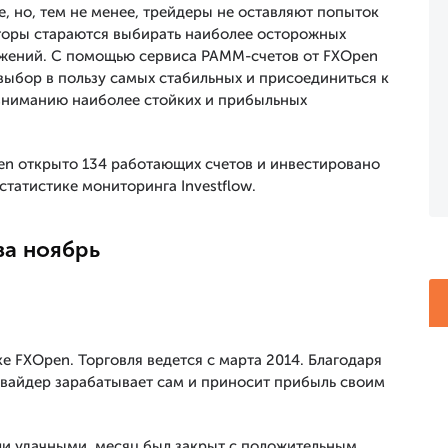
, но, тем не менее, трейдеры не оставляют попыток
сторы стараются выбирать наиболее осторожных
жений. С помощью сервиса PAMM-счетов от FXOpen
выбор в пользу самых стабильных и присоединиться к
 вниманию наиболее стойких и прибыльных
pen открыто 134 работающих счетов и инвестировано
статистике мониторинга Investflow.
за ноябрь
е FXOpen. Торговля ведется с марта 2014. Благодаря
овайдер зарабатывает сам и приносит прибыль своим
ыли удачными, месяц был закрыт с положительным