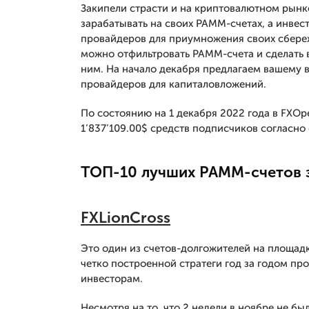
Закипели страсти и на криптовалютном рынке
зарабатывать на своих PAMM-счетах, а инве
провайдеров для приумножения своих сбере
можно отфильтровать PAMM-счета и сделать 
ним. На начало декабря предлагаем вашему
провайдеров для капиталовложений.
По состоянию на 1 декабря 2022 года в FXO
1’837’109.00$ средств подписчиков согласно 
ТОП-10 лучших PAMM-счетов 
FXLionCross
Это один из счетов-долгожителей на площадк
четко построенной стратеги год за годом пр
инвесторам.
Несмотря на то, что 2 недели в ноябре не б