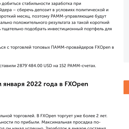
 добиться стабильности заработка при
йдера – сберечь депозит в условиях политической и
короткий месяц, поэтому PAMM-управляющие будут
ально положительного результата за такой короткий
ть тщательно подобрать инвестиционный портфель для
ься с торговлей топовых ПАММ-провайдеров FXOpen в
оставили 2879’484.00 USD на 152 PAMM-счетах.
 января 2022 года в FXOpen
ьной торговлей. В FXOpen торгует уже более 2 лет.
льности по прибыли. Максимальная просадка по-
од он начал успешно. Заработок в январе составил