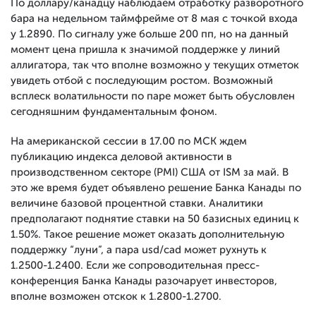
По доллару/канадцу наблюдаем отработку разворотного
бара на недельном таймфрейме от 8 мая с точкой входа
у 1.2890. По сигналу уже больше 200 пп, но на данный
момент цена пришла к значимой поддержке у линий
аллигатора, так что вполне возможно у текущих отметок
увидеть отбой с последующим ростом. Возможный
всплеск волатильности по паре может быть обусловлен
сегодняшним фундаментальным фоном.
На американской сессии в 17.00 по МСК ждем
публикацию индекса деловой активности в
производственном секторе (PMI) США от ISM за май. В
это же время будет объявлено решение Банка Канады по
величине базовой процентной ставки. Аналитики
предполагают поднятие ставки на 50 базисных единиц к
1.50%. Такое решение может оказать дополнительную
поддержку “луни”, а пара usd/cad может рухнуть к
1.2500-1.2400. Если же сопроводительная пресс-
конференция Банка Канады разочарует инвесторов,
вполне возможен отскок к 1.2800-1.2700.