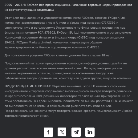
2005 -
2026
© FXOpen Все права защищены. Различные торговые марки принадлежат
их соответствующим владельцам.
Этот блог принадлежит и управляется компаниями FXOpen, включая: FXOpen Ltd,
компанию, зарегистрированную в Англии и Уэльсе под номером 07273392 и
уполномоченную и регулируемую Управлением по финансовому поведению под
фирменным номером FCA
579202
; FXOpen EU Ltd, уполномоченную и регулируемую
Комиссией по ценным бумагам и биржам Кипра (CySEC) под номером лицензии
194/13; FXOpen Markets Limited, компанию, надлежащим образом
зарегистрированную в Невисе под номером компании C 42235.
Для пользования услугами FXOpen клиенты должны быть старше 18 лет.
Представленный материал предназначен только для информационных целей и не
должен рассматриваться как инвестиционный совет. Взгляды, информация или
мнения, выраженные в тексте, принадлежат исключительно автору, а не
работодателю автора, организации, комитету или другой группе, лицу или компании.
ПРЕДУПРЕЖДЕНИЕ О РИСКАХ:
Обратите внимание, что CFD являются сложными
инструментами и торговля сопряжена с высоким риском быстро потерять деньги из-
за кредитного плеча. 60% розничных инвесторов теряют деньги при торговле CFD с
этим поставщиком. Вы должны понять, понимаете ли вы, как работают CFD, и можете
ли вы позволить себе взять на себя высокий риск потерять свои деньги.
Профессиональные клиенты могут потерять больше средств, чем вкладывают. Любая
торговля предполагает риски.