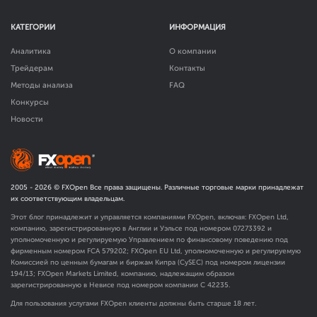
КАТЕГОРИИ
ИНФОРМАЦИЯ
Аналитика
О компании
Трейдерам
Контакты
Методы анализа
FAQ
Конкурсы
Новости
2005 -
2026
© FXOpen Все права защищены. Различные торговые марки принадлежат
их соответствующим владельцам.
Этот блог принадлежит и управляется компаниями FXOpen, включая: FXOpen Ltd,
компанию, зарегистрированную в Англии и Уэльсе под номером 07273392 и
уполномоченную и регулируемую Управлением по финансовому поведению под
фирменным номером FCA
579202
; FXOpen EU Ltd, уполномоченную и регулируемую
Комиссией по ценным бумагам и биржам Кипра (CySEC) под номером лицензии
194/13; FXOpen Markets Limited, компанию, надлежащим образом
зарегистрированную в Невисе под номером компании C 42235.
Для пользования услугами FXOpen клиенты должны быть старше 18 лет.