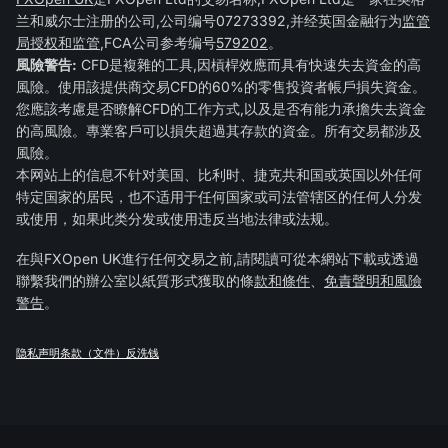
兰和威尔士注册的公司,公司编号07273392,并经英国金融行为
监管
局授权和监管
,FCA公司参考编号
579202
。
風險警告:
CFD是複雜的工具,因槓桿效應而具有快速失去資金的高
風險。使用該提供商交易CFD的60%的零售投資者帳戶損失資金。
您應該考慮是否瞭解CFD的工作方式,以及是否有能力承擔失去資金
的高風險。專業客戶可以損失超過其存款的資金。所有交易都涉及
風險。
本网站上的信息不针对美国、比利时、捷克共和国或英国以外任何
特定国家的居民，也不适用于任何国家或司法管辖区的任何人分发
或使用，如果此类分发或使用违反当地法律或法规。
在與FXOpen UK進行任何交易之前,請閱讀可從本網站下載或透過
聯繫我們的辦公室以紙質形式獲取的條
款和條件
、
免責聲明和風險
警告
。
隐私声明
条款（文件）
反洗钱