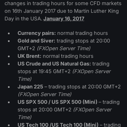
公司新聞
changes in trading hours for some CFD markets
MT5
Android FXOpen App
FIX API
股息日曆
on 16th January 2017 due to Martin Luther King
ETF
為什麼選擇我們
比較
Day in the USA.
January 16, 2017
幫助中心
聯繫我們
Currency pairs:
normal trading hours
什麼是差價合約交易?
Gold and Siver:
trading stops at 20:00
GMT+2
(FXOpen Server Time)
什麼是ECN交易?
UK Brent:
normal trading hours
什麼是外匯經紀商?
US Crude and US Natural Gas:
trading
stops at 19:45 GMT+2
(FXOpen Server
Time)
Japan 225
– trading stops at 20:00 GMT+2
(FXOpen Server Time)
US SPX 500 / US SPX 500 (Mini)
– trading
stops at 20:00 GMT+2
(FXOpen Server
Time)
US Tech 100 /US Tech 100 (Mini)
– trading