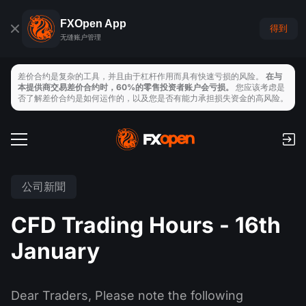
FXOpen App
得到
无缝账户管理
差价合约是复杂的工具，并且由于杠杆作用而具有快速亏损的风险。
在与
本提供商交易差价合约时，60%的零售投资者账户会亏损。
您应该考虑是
否了解差价合约是如何运作的，以及您是否有能力承担损失资金的高风险。
交易帳戶
手續費和隔夜利息
全球市場
公司新聞
支付
外匯
CFD Trading Hours - 16th
交易平臺
存取款
交易工具
指數
January
TickTrader
FXOpen App
經濟日曆
商品
MT4
iOS FXOpen App
VPS
Dear Traders, Please note the following
新聞與分析
股票