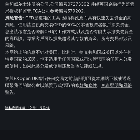
兰和威尔士注册的公司,公司编号07273392,并经英国金融行为
监管
局授权和监管
,FCA公司参考编号
579202
。
風險警告:
CFD是複雜的工具,因槓桿效應而具有快速失去資金的高
風險。使用該提供商交易CFD的60%的零售投資者帳戶損失資金。
您應該考慮是否瞭解CFD的工作方式,以及是否有能力承擔失去資金
的高風險。專業客戶可以損失超過其存款的資金。所有交易都涉及
風險。
本网站上的信息不针对美国、比利时、捷克共和国或英国以外任何
特定国家的居民，也不适用于任何国家或司法管辖区的任何人分发
或使用，如果此类分发或使用违反当地法律或法规。
在與FXOpen UK進行任何交易之前,請閱讀可從本網站下載或透過
聯繫我們的辦公室以紙質形式獲取的條
款和條件
、
免責聲明和風險
警告
。
隐私声明
条款（文件）
反洗钱