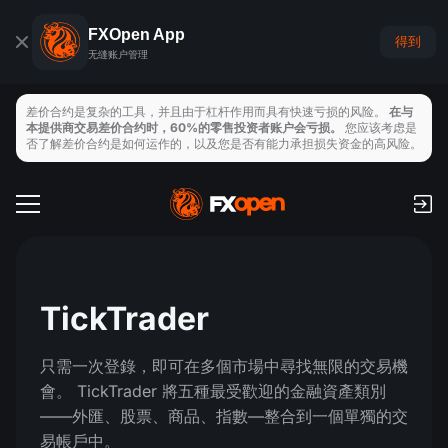
FXOpen App
得到
无缝账户管理
差价合约是复杂的工具，并且由于杠杆作用而具有快速亏损的风险。
在与
本提供商交易差价合约时，60%的零售投资者账户会亏损。
您应该考虑是
否了解差价合约是如何运作的，以及您是否有能力承担损失资金的高风险。
交易帳戶
手續費和隔夜利息
全球市場
支付
外匯
TickTrader
交易平臺
存取款
交易工具
指數
只需一次登錄，即可在多個市場中尋找無限的交易機
TickTrader
FXOpen App
經濟日曆
會。 TickTrader 將五種最受歡迎的金融資產類別
商品
MT4
iOS FXOpen App
VPS
——外匯、股票、商品、指數—整合到一個單獨的交
新聞與分析
易帳戶中。
股票