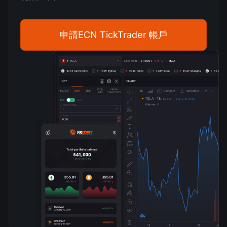
公司新聞
MT5
Android FXOpen App
FIX API
股息日曆
ETF
為什麼選擇我們
比較
申請ECN TickTrader 帳戶
幫助中心
聯繫我們
什麼是差價合約交易?
什麼是ECN交易?
什麼是外匯經紀商?