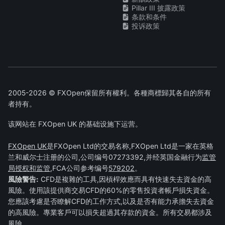
Pillar III 披露政策
条款和条件
投诉政策
2005-2026 © FXOpen保留所有權利。各種商標歸其各自的所有
者持有。
该网站在 FXOpen UK 的基础设施下运营。
FXOpen UK
是FXOpen Ltd的交易名称,FXOpen Ltd是一家在英格
兰和威尔士注册的公司,公司编号07273392,并经英国金融行为
监管
局授权和监管
,FCA公司参考编号
579202
。
風險警告:
CFD是複雜的工具,因槓桿效應而具有快速失去資金的高
風險。使用該提供商交易CFD的60%的零售投資者帳戶損失資金。
您應該考慮是否瞭解CFD的工作方式,以及是否有能力承擔失去資金
的高風險。專業客戶可以損失超過其存款的資金。所有交易都涉及
風險。