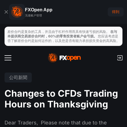
FXOpen App
得到
无缝账户管理
差价合约是复杂的工具，并且由于杠杆作用而具有快速亏损的风险。
在与
本提供商交易差价合约时，60%的零售投资者账户会亏损。
您应该考虑是
否了解差价合约是如何运作的，以及您是否有能力承担损失资金的高风险。
交易帳戶
手續費和隔夜利息
全球市場
公司新聞
支付
外匯
Changes to CFDs Trading
交易平臺
存取款
交易工具
指數
Hours on Thanksgiving
TickTrader
FXOpen App
經濟日曆
商品
MT4
iOS FXOpen App
VPS
Dear Traders, Please note that due to the
新聞與分析
股票