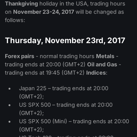
公司新聞
Thankgiving
holiday in the USA, trading hours
MT5
Android FXOpen App
FIX API
股息日曆
on
November 23-24, 2017
will be changed as
ETF
為什麼選擇我們
比較
follows:
幫助中心
聯繫我們
Thursday, November 23rd, 2017
什麼是差價合約交易?
什麼是ECN交易?
Forex pairs
- normal trading hours
Metals
-
trading ends at 20:00 (GMT+2)
Oil and Gas
-
什麼是外匯經紀商?
trading ends at 19:45 (GMT+2)
Indices
:
Japan 225 – trading ends at 20:00
(GMT+2);
US SPX 500 – trading ends at 20:00
(GMT+2);
US SPX 500 (Mini) – trading ends at 20:00
(GMT+2);